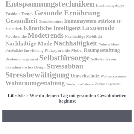
Entspannungstechniken
Ernährungstipps
Gesunde Ernährung
Fashion Trends
Gesundheit
Immunsystem stärken
IT-
Gesundheitstipps
Künstliche Intelligenz
Luxusmode
Sicherheit
Modetrends
Nachhaltige Mobilität
Modebranche
Nachhaltigkeit
Nachhaltige Mode
Naturerlebnis
Raumgestaltung
Platzsparende Möbel
Persönliche Entwicklung
Selbstfürsorge
Risikomanagement
Selbstreflexion
Stressabbau
Skandinavisches Design
Stressbewältigung
Umweltschutz
Wohnaccessoires
Wohnraumgestaltung
Zeitmanagement
Work-Life-Balance
Lifestyle
>
Wie du deinen Tag mit gesunden Gewohnheiten
beginnst