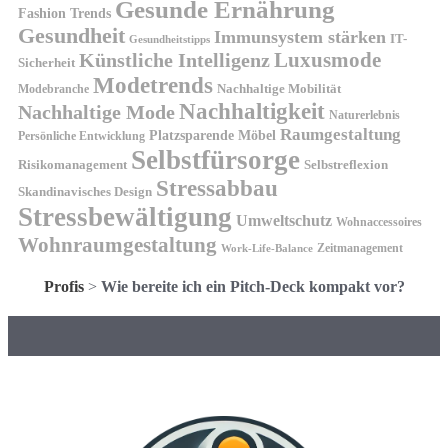
Gesunde Ernährung
Fashion Trends
Gesundheit
Immunsystem stärken
IT-
Gesundheitstipps
Künstliche Intelligenz
Luxusmode
Sicherheit
Modetrends
Nachhaltige Mobilität
Modebranche
Nachhaltigkeit
Nachhaltige Mode
Naturerlebnis
Raumgestaltung
Platzsparende Möbel
Persönliche Entwicklung
Selbstfürsorge
Risikomanagement
Selbstreflexion
Stressabbau
Skandinavisches Design
Stressbewältigung
Umweltschutz
Wohnaccessoires
Wohnraumgestaltung
Zeitmanagement
Work-Life-Balance
Profis
>
Wie bereite ich ein Pitch-Deck kompakt vor?