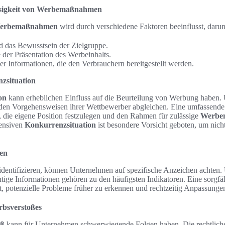
ässigkeit von Werbemaßnahmen
 Werbemaßnahmen
wird durch verschiedene Faktoren beeinflusst, darun
 das Bewusstsein der Zielgruppe.
 der Präsentation des Werbeinhalts.
r Informationen, die den Verbrauchern bereitgestellt werden.
nzsituation
on
kann erheblichen Einfluss auf die Beurteilung von Werbung haben. 
 den Vorgehensweisen ihrer Wettbewerber abgleichen. Eine umfassende
 die eigene Position festzulegen und den Rahmen für zulässige
Werbe
tensiven
Konkurrenzsituation
ist besondere Vorsicht geboten, um nich
nen
identifizieren, können Unternehmen auf spezifische Anzeichen achten
htige Informationen gehören zu den häufigsten Indikatoren. Eine sorgfä
ft, potenzielle Probleme früher zu erkennen und rechtzeitig Anpassun
rbsverstoßes
oß
kann für Unternehmen schwerwiegende Folgen haben. Die rechtlic