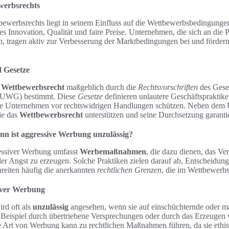
werbsrechts
ewerbsrechts liegt in seinem Einfluss auf die Wettbewerbsbedingunge
es Innovation, Qualität und faire Preise. Unternehmen, die sich an die 
n, tragen aktiv zur Verbesserung der Marktbedingungen bei und fördern
d Gesetze
s
Wettbewerbsrecht
maßgeblich durch die
Rechtsvorschriften
des Gese
 (UWG) bestimmt. Diese
Gesetze
definieren unlautere Geschäftspraktike
 Unternehmen vor rechtswidrigen Handlungen schützen. Neben dem 
die das
Wettbewerbsrecht
unterstützen und seine Durchsetzung garanti
n ist aggressive Werbung unzulässig?
essiver Werbung umfasst
Werbemaßnahmen
, die dazu dienen, das Ve
der Angst zu erzeugen. Solche Praktiken zielen darauf ab, Entscheidu
hreiten häufig die anerkannten
rechtlichen Grenzen
, die im Wettbewerbsr
siver Werbung
rd oft als
unzulässig
angesehen, wenn sie auf einschüchternde oder ma
Beispiel durch übertriebene Versprechungen oder durch das Erzeugen vo
se Art von Werbung kann zu rechtlichen Maßnahmen führen, da sie ethis