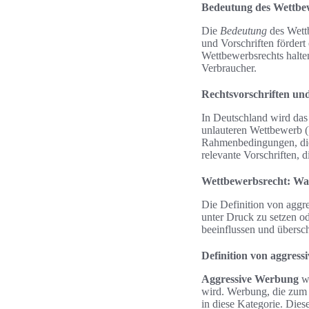
Bedeutung des Wettbe
Die
Bedeutung
des Wettb
und Vorschriften fördert 
Wettbewerbsrechts halte
Verbraucher.
Rechtsvorschriften un
In Deutschland wird da
unlauteren Wettbewerb
Rahmenbedingungen, die
relevante Vorschriften, 
Wettbewerbsrecht: Wan
Die Definition von aggr
unter Druck zu setzen o
beeinflussen und übersc
Definition von aggres
Aggressive Werbung
wi
wird. Werbung, die zum 
in diese Kategorie. Die