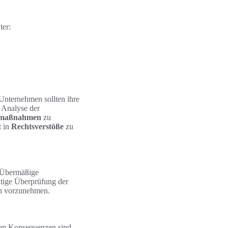
ter:
Unternehmen sollten ihre
 Analyse der
maßnahmen
zu
t in
Rechtsverstöße
zu
. Übermäßige
ltige Überprüfung der
gen vorzunehmen.
hen Konsequenzen sind