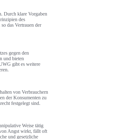
n. Durch klare Vorgaben
Prinzipien des
 so das Vertrauen der
tzes gegen den
n und bieten
UWG gibt es weitere
eren.
rhalten von Verbrauchern
ngen der Konsumenten zu
echt festgelegt sind.
nipulative Weise tätig
n Angst wirkt, fällt oft
che und gesetzliche