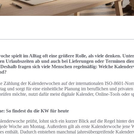
oche spielt im Alltag oft eine größere Rolle, als viele denken. Un
en Urlaubszeiten ab und auch bei Lieferungen oder Terminen die
. Deshalb fragen sich viele Menschen regelmäßig: Welche Kalender
and?
die Zählung der Kalenderwochen auf der internationalen ISO-8601-Norm
und sorgt für eine einheitliche Planung im beruflichen und privaten A
üfen möchte, nutzt dafür meist digitale Kalender, Online-Tools oder s
e: So findest du die KW für heute
lenderwoche prüfst, lohnt sich ein kurzer Blick auf die Regel hinter 
jede Woche am Montag. Außerdem gilt als erste Kalenderwoche jene W
hres enthält. Dadurch entstehen manchmal jahresübergreifende Kalend