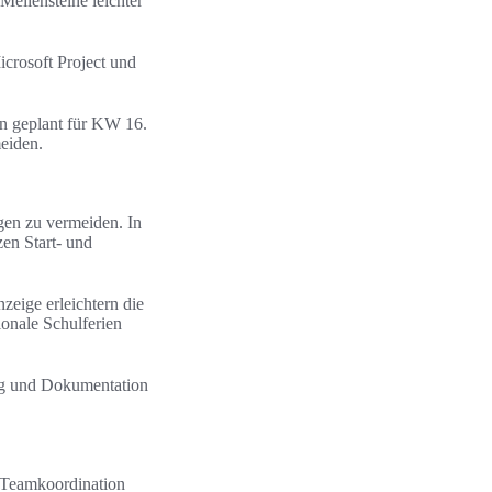
eilensteine leichter
icrosoft Project und
n geplant für KW 16.
eiden.
en zu vermeiden. In
en Start- und
ige erleichtern die
ionale Schulferien
ng und Dokumentation
 Teamkoordination