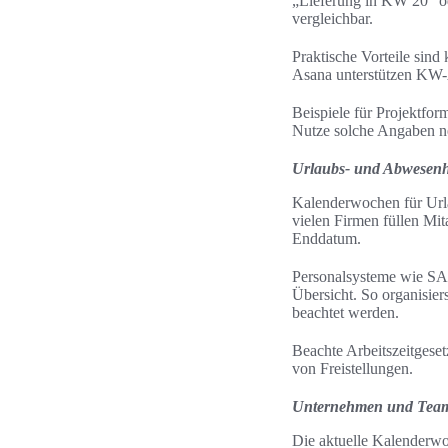
„Lieferung in KW 20“ od
vergleichbar.
Praktische Vorteile sind
Asana unterstützen KW-A
Beispiele für Projektfo
Nutze solche Angaben ne
Urlaubs- und Abwesenh
Kalenderwochen für Url
vielen Firmen füllen M
Enddatum.
Personalsysteme wie SA
Übersicht. So organisiers
beachtet werden.
Beachte Arbeitszeitges
von Freistellungen.
Unternehmen und Teamko
Die aktuelle Kalenderwo