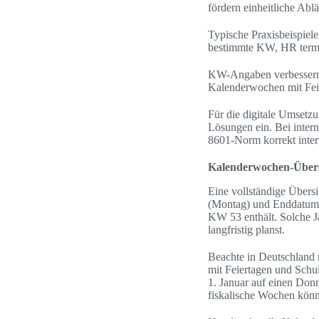
fördern einheitliche Abl
Typische Praxisbeispiel
bestimmte KW, HR termi
KW-Angaben verbessern 
Kalenderwochen mit Feie
Für die digitale Umsetz
Lösungen ein. Bei inter
8601-Norm korrekt interp
Kalenderwochen-Übersi
Eine vollständige Übers
(Montag) und Enddatum (
KW 53 enthält. Solche J
langfristig planst.
Beachte in Deutschland 
mit Feiertagen und Schu
1. Januar auf einen Donn
fiskalische Wochen kön