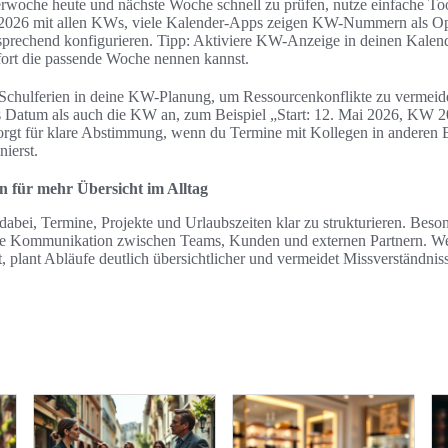
rwoche heute und nächste Woche schnell zu prüfen, nutze einfache To
n 2026 mit allen KWs, viele Kalender-Apps zeigen KW-Nummern als Opti
tsprechend konfigurieren. Tipp: Aktiviere KW-Anzeige in deinen Kalend
ort die passende Woche nennen kannst.
 Schulferien in deine KW-Planung, um Ressourcenkonflikte zu vermeiden
Datum als auch die KW an, zum Beispiel „Start: 12. Mai 2026, KW 20
orgt für klare Abstimmung, wenn du Termine mit Kollegen in anderen
nierst.
 für mehr Übersicht im Alltag
bei, Termine, Projekte und Urlaubszeiten klar zu strukturieren. Beson
die Kommunikation zwischen Teams, Kunden und externen Partnern. We
 plant Abläufe deutlich übersichtlicher und vermeidet Missverständnis