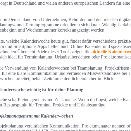
rgt in Deutschland und vielen anderen europäischen Ländern für eine k
d in Deutschland von Unternehmen, Behörden und den meisten digita
anungs- und Terminprogramme orientieren sich daran. Wichtig ist dabei
henbeginn und Wochennummer korrekt angezeigt werden.
te, welche Kalenderwoche heute gilt, findet dafür verschiedene prakti
rn und Smartphone-Apps helfen auch Online-Kalender und spezialisie
chnellen Übersicht. Viele dieser Tools zeigen die
aktuelle Kalenderw
 sich ideal für Terminplanung, Urlaubsübersichten oder Projektorganisat
 die Verwendung von Kalenderwochen bei Teamplanung, Projektfristen 
ür eine klare Kommunikation und vermeiden Missverständnisse bei 
ochen arbeitet, behält Zeiträume deutlich einfacher im Blick.
lenderwoche wichtig ist für deine Planung
che schafft eine gemeinsame Zeitsprache. Wenn du fragst, welche Kale
n Bezugspunkt für Termine, Projekte und Urlaubsanträge.
ojektmanagement mit Kalenderwochen
jektplanung vereinfachen Kommunikation. Projektmanager nennen of