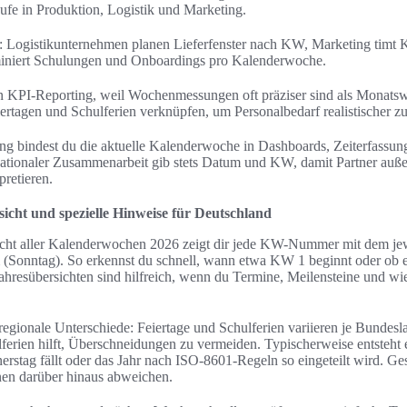
äufe in Produktion, Logistik und Marketing.
e: Logistikunternehmen planen Lieferfenster nach KW, Marketing timt 
niert Schulungen und Onboardings pro Kalenderwoche.
KPI-Reporting, weil Wochenmessungen oft präziser sind als Monatsw
rtagen und Schulferien verknüpfen, um Personalbedarf realistischer zu
ung bindest du die aktuelle Kalenderwoche in Dashboards, Zeiterfass
nationaler Zusammenarbeit gib stets Datum und KW, damit Partner auß
retieren.
cht und spezielle Hinweise für Deutschland
icht aller Kalenderwochen 2026 zeigt dir jede KW-Nummer mit dem je
Sonntag). So erkennst du schnell, wann etwa KW 1 beginnt oder ob ei
ahresübersichten sind hilfreich, wenn du Termine, Meilensteine und 
regionale Unterschiede: Feiertage und Schulferien variieren je Bunde
lferien hilft, Überschneidungen zu vermeiden. Typischerweise entsteh
erstag fällt oder das Jahr nach ISO-8601-Regeln so eingeteilt wird. Ge
nen darüber hinaus abweichen.