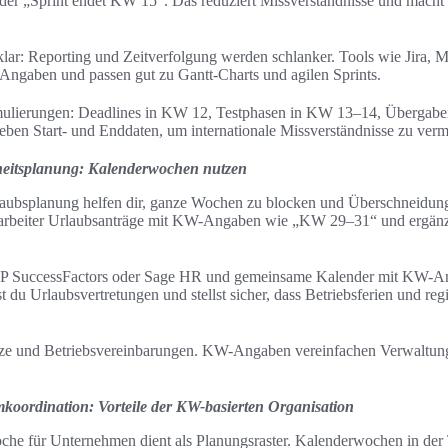
er „Sprint endet KW 15“. Das reduziert Missverständnisse und macht M
 klar: Reporting und Zeitverfolgung werden schlanker. Tools wie Jira, M
ngaben und passen gut zu Gantt-Charts und agilen Sprints.
rmulierungen: Deadlines in KW 12, Testphasen in KW 13–14, Übergabe
ben Start- und Enddaten, um internationale Missverständnisse zu verm
eitsplanung: Kalenderwochen nutzen
aubsplanung helfen dir, ganze Wochen zu blocken und Überschneidung
itarbeiter Urlaubsanträge mit KW-Angaben wie „KW 29–31“ und ergänz
P SuccessFactors oder Sage HR und gemeinsame Kalender mit KW-Anze
t du Urlaubsvertretungen und stellst sicher, dass Betriebsferien und reg
etze und Betriebsvereinbarungen. KW-Angaben vereinfachen Verwaltu
ordination: Vorteile der KW-basierten Organisation
che für Unternehmen dient als Planungsraster. Kalenderwochen in der