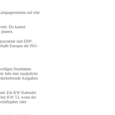
Kampagnenstarts auf eine
erte. Du kannst
 planen.
ungssysteme und ERP-
erhalb Europas die ISO-
weiligen Startdatum
n Jahr eine zusätzliche
wiederkehrende Aufgaben
sland. Ein KW Kalender
t eine KW 53, wenn der
schäftsjahre oder