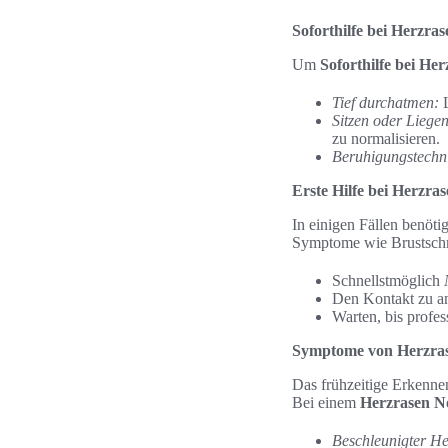
Soforthilfe bei Herzras
Um
Soforthilfe bei He
Tief durchatmen:
L
Sitzen oder Liegen
zu normalisieren.
Beruhigungstechn
Erste Hilfe bei Herzra
In einigen Fällen benöt
Symptome wie Brustschme
Schnellstmöglich
Den Kontakt zu an
Warten, bis profes
Symptome von Herzra
Das frühzeitige Erkenne
Bei einem
Herzrasen No
Beschleunigter He