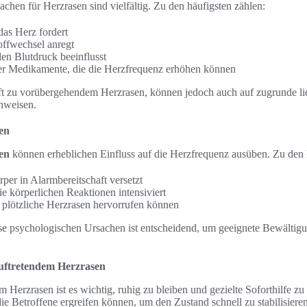
chen für Herzrasen sind vielfältig. Zu den häufigsten zählen:
das Herz fordert
offwechsel anregt
den Blutdruck beeinflusst
er Medikamente, die die Herzfrequenz erhöhen können
ft zu vorübergehendem Herzrasen, können jedoch auch auf zugrunde l
nweisen.
en
en
können erheblichen Einfluss auf die Herzfrequenz ausüben. Zu den 
rper in Alarmbereitschaft versetzt
e körperlichen Reaktionen intensiviert
e plötzliche Herzrasen hervorrufen können
se psychologischen Ursachen ist entscheidend, um geeignete Bewältigu
auftretendem Herzrasen
m Herzrasen ist es wichtig, ruhig zu bleiben und gezielte Soforthilfe zu 
e Betroffene ergreifen können, um den Zustand schnell zu stabilisieren