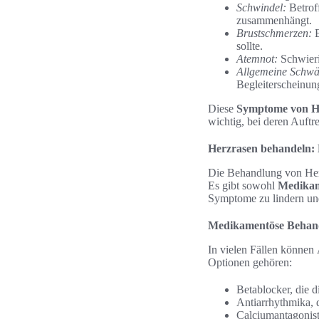
Schwindel:
Betrof
zusammenhängt.
Brustschmerzen:
E
sollte.
Atemnot:
Schwieri
Allgemeine Schwä
Begleiterscheinung
Diese
Symptome von H
wichtig, bei deren Auft
Herzrasen behandeln:
Die Behandlung von Herz
Es gibt sowohl
Medikam
Symptome zu lindern un
Medikamentöse Behan
In vielen Fällen können
Optionen gehören:
Betablocker, die 
Antiarrhythmika, 
Calciumantagonis