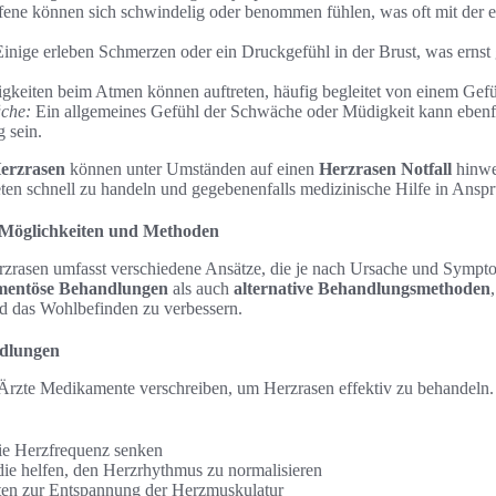
fene können sich schwindelig oder benommen fühlen, was oft mit der 
inige erleben Schmerzen oder ein Druckgefühl in der Brust, was ern
gkeiten beim Atmen können auftreten, häufig begleitet von einem Gefü
che:
Ein allgemeines Gefühl der Schwäche oder Müdigkeit kann ebenfa
 sein.
erzrasen
können unter Umständen auf einen
Herzrasen Notfall
hinwei
reten schnell zu handeln und gegebenenfalls medizinische Hilfe in Ans
 Möglichkeiten und Methoden
rasen umfasst verschiedene Ansätze, die je nach Ursache und Sympto
entöse Behandlungen
als auch
alternative Behandlungsmethoden
d das Wohlbefinden zu verbessern.
dlungen
 Ärzte Medikamente verschreiben, um Herzrasen effektiv zu behandeln
die Herzfrequenz senken
die helfen, den Herzrhythmus zu normalisieren
ten zur Entspannung der Herzmuskulatur