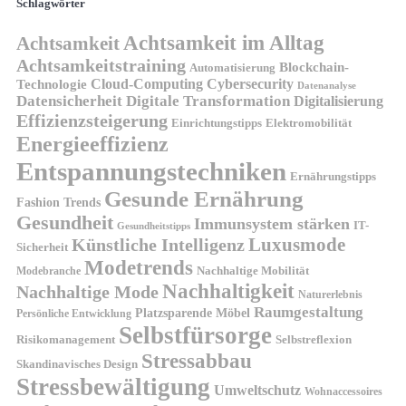
Schlagwörter
Achtsamkeit im Alltag
Achtsamkeit
Achtsamkeitstraining
Blockchain-
Automatisierung
Technologie
Cloud-Computing
Cybersecurity
Datenanalyse
Datensicherheit
Digitale Transformation
Digitalisierung
Effizienzsteigerung
Elektromobilität
Einrichtungstipps
Energieeffizienz
Entspannungstechniken
Ernährungstipps
Gesunde Ernährung
Fashion Trends
Gesundheit
Immunsystem stärken
IT-
Gesundheitstipps
Künstliche Intelligenz
Luxusmode
Sicherheit
Modetrends
Nachhaltige Mobilität
Modebranche
Nachhaltigkeit
Nachhaltige Mode
Naturerlebnis
Raumgestaltung
Platzsparende Möbel
Persönliche Entwicklung
Selbstfürsorge
Risikomanagement
Selbstreflexion
Stressabbau
Skandinavisches Design
Stressbewältigung
Umweltschutz
Wohnaccessoires