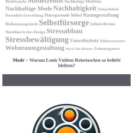
Modetrends
Nachhaltige Mobilität
Modebranche
Nachhaltigkeit
Nachhaltige Mode
Naturerlebnis
Raumgestaltung
Platzsparende Möbel
Persönliche Entwicklung
Selbstfürsorge
Risikomanagement
Selbstreflexion
Stressabbau
Skandinavisches Design
Stressbewältigung
Umweltschutz
Wohnaccessoires
Wohnraumgestaltung
Zeitmanagement
Work-Life-Balance
Mode
>
Warum Louis Vuitton Reisetaschen so beliebt
bleiben?