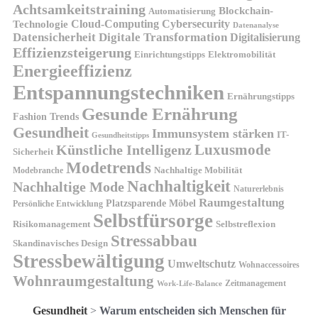
Achtsamkeitstraining
Blockchain-
Automatisierung
Technologie
Cloud-Computing
Cybersecurity
Datenanalyse
Datensicherheit
Digitale Transformation
Digitalisierung
Effizienzsteigerung
Elektromobilität
Einrichtungstipps
Energieeffizienz
Entspannungstechniken
Ernährungstipps
Gesunde Ernährung
Fashion Trends
Gesundheit
Immunsystem stärken
IT-
Gesundheitstipps
Künstliche Intelligenz
Luxusmode
Sicherheit
Modetrends
Nachhaltige Mobilität
Modebranche
Nachhaltigkeit
Nachhaltige Mode
Naturerlebnis
Raumgestaltung
Platzsparende Möbel
Persönliche Entwicklung
Selbstfürsorge
Risikomanagement
Selbstreflexion
Stressabbau
Skandinavisches Design
Stressbewältigung
Umweltschutz
Wohnaccessoires
Wohnraumgestaltung
Zeitmanagement
Work-Life-Balance
Gesundheit
>
Warum entscheiden sich Menschen für