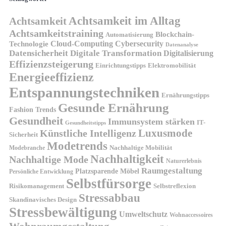
Achtsamkeit im Alltag
Achtsamkeit
Achtsamkeitstraining
Blockchain-
Automatisierung
Technologie
Cloud-Computing
Cybersecurity
Datenanalyse
Datensicherheit
Digitale Transformation
Digitalisierung
Effizienzsteigerung
Elektromobilität
Einrichtungstipps
Energieeffizienz
Entspannungstechniken
Ernährungstipps
Gesunde Ernährung
Fashion Trends
Gesundheit
Immunsystem stärken
IT-
Gesundheitstipps
Künstliche Intelligenz
Luxusmode
Sicherheit
Modetrends
Nachhaltige Mobilität
Modebranche
Nachhaltigkeit
Nachhaltige Mode
Naturerlebnis
Raumgestaltung
Platzsparende Möbel
Persönliche Entwicklung
Selbstfürsorge
Risikomanagement
Selbstreflexion
Stressabbau
Skandinavisches Design
Stressbewältigung
Umweltschutz
Wohnaccessoires