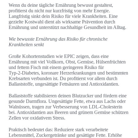
Wenn du deine tägliche Ernährung bewusst gestaltest,
profitierst du nicht nur kurzfristig von mehr Energie.
Langfristig sinkt dein Risiko für viele Krankheiten. Eine
gezielte Kostwahl dient als wirksame Prävention durch
Ernährung und unterstützt nachhaltige Gesundheit im Alltag.
Wie bewusste Ernährung das Risiko für chronische
Krankheiten senkt
Große Kohortenstudien wie EPIC zeigen, dass eine
Ernährung mit viel Vollkorn, Obst, Gemüse, Hülsenfrüchten
und fettem Fisch mit einem geringeren Risiko für
Typ‑2‑Diabetes, koronare Herzerkrankungen und bestimmten
Krebsarten verbunden ist. Du profitierst vor allem durch
Ballaststoffe, ungesättigte Fettsäuren und Antioxidantien.
Ballaststoffe stabilisieren deinen Blutzucker und fördern eine
gesunde Darmflora. Ungesättigte Fette, etwa aus Lachs oder
Walnüssen, tragen zur Verbesserung von LDL‑Cholesterin
bei. Antioxidantien aus Beeren und grünem Gemüse schützen
Zellen vor oxidativem Stress.
Praktisch bedeutet das: Reduziere stark verarbeitete
Lebensmittel, Zuckergetränke und gesättigte Fette. Erhöhe