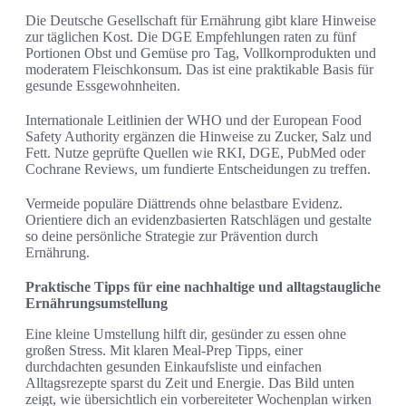
Die Deutsche Gesellschaft für Ernährung gibt klare Hinweise
zur täglichen Kost. Die DGE Empfehlungen raten zu fünf
Portionen Obst und Gemüse pro Tag, Vollkornprodukten und
moderatem Fleischkonsum. Das ist eine praktikable Basis für
gesunde Essgewohnheiten.
Internationale Leitlinien der WHO und der European Food
Safety Authority ergänzen die Hinweise zu Zucker, Salz und
Fett. Nutze geprüfte Quellen wie RKI, DGE, PubMed oder
Cochrane Reviews, um fundierte Entscheidungen zu treffen.
Vermeide populäre Diättrends ohne belastbare Evidenz.
Orientiere dich an evidenzbasierten Ratschlägen und gestalte
so deine persönliche Strategie zur Prävention durch
Ernährung.
Praktische Tipps für eine nachhaltige und alltagstaugliche
Ernährungsumstellung
Eine kleine Umstellung hilft dir, gesünder zu essen ohne
großen Stress. Mit klaren Meal-Prep Tipps, einer
durchdachten gesunden Einkaufsliste und einfachen
Alltagsrezepte sparst du Zeit und Energie. Das Bild unten
zeigt, wie übersichtlich ein vorbereiteter Wochenplan wirken