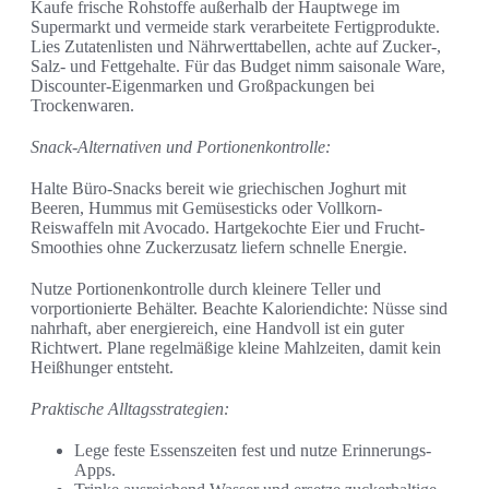
Kaufe frische Rohstoffe außerhalb der Hauptwege im
Supermarkt und vermeide stark verarbeitete Fertigprodukte.
Lies Zutatenlisten und Nährwerttabellen, achte auf Zucker-,
Salz- und Fettgehalte. Für das Budget nimm saisonale Ware,
Discounter-Eigenmarken und Großpackungen bei
Trockenwaren.
Snack-Alternativen und Portionenkontrolle:
Halte Büro-Snacks bereit wie griechischen Joghurt mit
Beeren, Hummus mit Gemüsesticks oder Vollkorn-
Reiswaffeln mit Avocado. Hartgekochte Eier und Frucht-
Smoothies ohne Zuckerzusatz liefern schnelle Energie.
Nutze Portionenkontrolle durch kleinere Teller und
vorportionierte Behälter. Beachte Kaloriendichte: Nüsse sind
nahrhaft, aber energiereich, eine Handvoll ist ein guter
Richtwert. Plane regelmäßige kleine Mahlzeiten, damit kein
Heißhunger entsteht.
Praktische Alltagsstrategien:
Lege feste Essenszeiten fest und nutze Erinnerungs-
Apps.