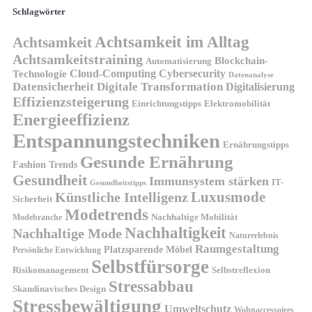
Schlagwörter
Achtsamkeit im Alltag
Achtsamkeit
Achtsamkeitstraining
Blockchain-
Automatisierung
Technologie
Cloud-Computing
Cybersecurity
Datenanalyse
Datensicherheit
Digitale Transformation
Digitalisierung
Effizienzsteigerung
Elektromobilität
Einrichtungstipps
Energieeffizienz
Entspannungstechniken
Ernährungstipps
Gesunde Ernährung
Fashion Trends
Gesundheit
Immunsystem stärken
IT-
Gesundheitstipps
Künstliche Intelligenz
Luxusmode
Sicherheit
Modetrends
Nachhaltige Mobilität
Modebranche
Nachhaltigkeit
Nachhaltige Mode
Naturerlebnis
Raumgestaltung
Platzsparende Möbel
Persönliche Entwicklung
Selbstfürsorge
Risikomanagement
Selbstreflexion
Stressabbau
Skandinavisches Design
Stressbewältigung
Umweltschutz
Wohnaccessoires