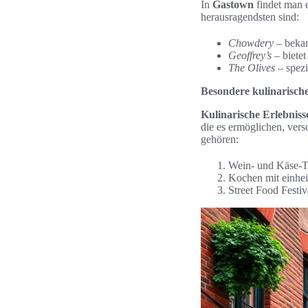
In
Gastown
findet man e
herausragendsten sind:
Chowdery
– bekan
Geoffrey’s
– bietet
The Olives
– spezi
Besondere kulinarische
Kulinarische Erlebniss
die es ermöglichen, ve
gehören:
Wein- und Käse-Ta
Kochen mit einhei
Street Food Festiv