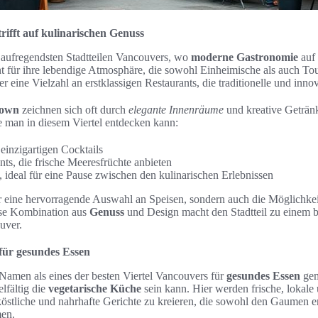
rifft auf kulinarischen Genuss
 aufregendsten Stadtteilen Vancouvers, wo
moderne Gastronomie
auf 
 für ihre lebendige Atmosphäre, die sowohl Einheimische als auch Tour
 eine Vielzahl an erstklassigen Restaurants, die traditionelle und innov
town
zeichnen sich oft durch
elegante Innenräume
und kreative Getränk
ie man in diesem Viertel entdecken kann:
einzigartigen Cocktails
ts, die frische Meeresfrüchte anbieten
, ideal für eine Pause zwischen den kulinarischen Erlebnissen
r eine hervorragende Auswahl an Speisen, sondern auch die Möglichkeit
ese Kombination aus
Genuss
und Design macht den Stadtteil zu einem be
uver.
 für gesundes Essen
 Namen als eines der besten Viertel Vancouvers für
gesundes Essen
gem
elfältig die
vegetarische Küche
sein kann. Hier werden frische, lokale
östliche und nahrhafte Gerichte zu kreieren, die sowohl den Gaumen er
en.