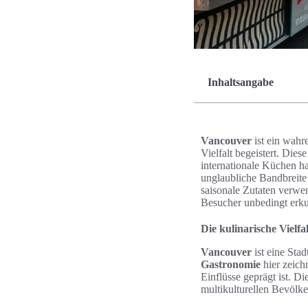
Inhaltsangabe
Vancouver
ist ein wahr
Vielfalt begeistert. Dies
internationale Küchen h
unglaubliche Bandbreit
saisonale Zutaten verwen
Besucher unbedingt erku
Die kulinarische Vielf
Vancouver
ist eine Stad
Gastronomie
hier zeich
Einflüsse geprägt ist. Di
multikulturellen Bevölk