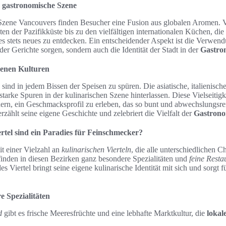
e gastronomische Szene
Szene Vancouvers finden Besucher eine Fusion aus globalen Aromen. V
n der Pazifikküste bis zu den vielfältigen internationalen Küchen, die 
 es stets neues zu entdecken. Ein entscheidender Aspekt ist die Verwend
 der Gerichte sorgen, sondern auch die Identität der Stadt in der
Gastro
denen Kulturen
e sind in jedem Bissen der Speisen zu spüren. Die asiatische, italienisc
arke Spuren in der kulinarischen Szene hinterlassen. Diese Vielseitigk
n, ein Geschmacksprofil zu erleben, das so bunt und abwechslungsreic
erzählt seine eigene Geschichte und zelebriert die Vielfalt der
Gastrono
tel sind ein Paradies für Feinschmecker?
t einer Vielzahl an
kulinarischen Vierteln
, die alle unterschiedlichen
inden in diesen Bezirken ganz besondere Spezialitäten und
feine Resta
s Viertel bringt seine eigene kulinarische Identität mit sich und sorgt 
re Spezialitäten
d
gibt es frische Meeresfrüchte und eine lebhafte Marktkultur, die
lokal