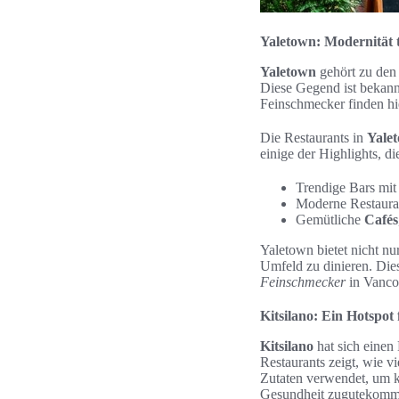
Yaletown: Modernität t
Yaletown
gehört zu den
Diese Gegend ist bekannt
Feinschmecker finden hier
Die Restaurants in
Yale
einige der Highlights, d
Trendige Bars mit 
Moderne Restauran
Gemütliche
Cafés
Yaletown bietet nicht nu
Umfeld zu dinieren. Di
Feinschmecker
in Vanco
Kitsilano: Ein Hotspot
Kitsilano
hat sich einen
Restaurants zeigt, wie vi
Zutaten verwendet, um k
Gesundheit zugutekomm