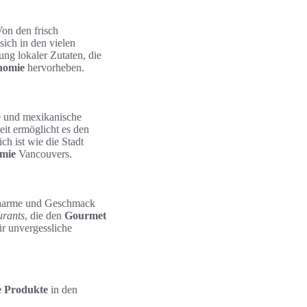
on den frisch
sich in den vielen
ung lokaler Zutaten, die
nomie
hervorheben.
he und mexikanische
eit ermöglicht es den
h ist wie die Stadt
mie
Vancouvers.
 Charme und Geschmack
urants
, die den
Gourmet
für unvergessliche
e Produkte
in den