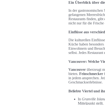
Ein Überblick über di
In der gastronomischen 
gefangenen Meeresfrüchte
Restaurants finden, gibt
nicht nur für die Frische
Einflüsse aus verschie
Die kulturellen Einflüss
Küche haben besonders st
Einwohnern und Besucher
selbst. Jedes Restaurant 
Vancouver: Welche Vier
Vancouver
überzeugt mi
bieten.
Feinschmecker
f
in jedem ansprechen. Jede
Geschmackserlebnisse.
Beliebte Viertel und ih
In
Granville Islan
Mittelpunkt stellt.