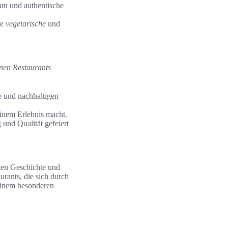
um
und authentische
he
vegetarische
und
inen Restaurants
e und nachhaltigen
einem Erlebnis macht.
und Qualität gefeiert
enden Geschichte und
rants, die sich durch
einem besonderen