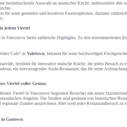
eine beeindruckende Auswahl an asiatischer Küche, insbesondere
dim s
richte.
nt für seine gesunden und kreativen Essensoptionen, darunter zahlreic
ts
.
in jedem Viertel
t in Vancouver bietet zahlreiche Highlights. Zu den renommiertesten
fe
Water Cafe“ in
Yaletown
, bekannt für seine hochwertigen Fischgericht
ranville, berühmt für innovative indische Küche, die jeden Besuch zu 
rbour, ein hervorragendes Sushi-Restaurant, das für seine Aufmachung 
hes Viertel voller Genuss
 ältesten Viertel in Vancouver, begeistert Besucher mit seiner faszinier
ronomischen Angebot. Die Straßen sind gesäumt von historischen Restau
 regionale Zutaten auszeichnen. Hier wird jeder Restaurantbesuch zu 
s in Gastown