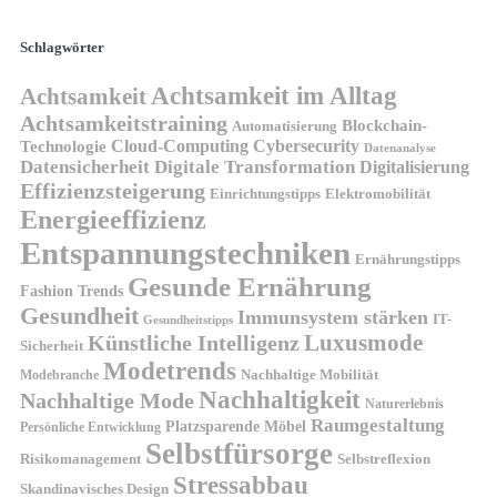
Schlagwörter
Achtsamkeit im Alltag
Achtsamkeit
Achtsamkeitstraining
Blockchain-
Automatisierung
Technologie
Cloud-Computing
Cybersecurity
Datenanalyse
Datensicherheit
Digitale Transformation
Digitalisierung
Effizienzsteigerung
Elektromobilität
Einrichtungstipps
Energieeffizienz
Entspannungstechniken
Ernährungstipps
Gesunde Ernährung
Fashion Trends
Gesundheit
Immunsystem stärken
IT-
Gesundheitstipps
Künstliche Intelligenz
Luxusmode
Sicherheit
Modetrends
Nachhaltige Mobilität
Modebranche
Nachhaltigkeit
Nachhaltige Mode
Naturerlebnis
Raumgestaltung
Platzsparende Möbel
Persönliche Entwicklung
Selbstfürsorge
Risikomanagement
Selbstreflexion
Stressabbau
Skandinavisches Design