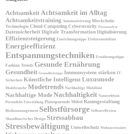
Achtsamkeit im Alltag
Achtsamkeit
Achtsamkeitstraining
Blockchain-
Automatisierung
Technologie
Cloud-Computing
Cybersecurity
Datenanalyse
Datensicherheit
Digitale Transformation
Digitalisierung
Effizienzsteigerung
Elektromobilität
Einrichtungstipps
Energieeffizienz
Entspannungstechniken
Ernährungstipps
Gesunde Ernährung
Fashion Trends
Gesundheit
Immunsystem stärken
IT-
Gesundheitstipps
Künstliche Intelligenz
Luxusmode
Sicherheit
Modetrends
Nachhaltige Mobilität
Modebranche
Nachhaltigkeit
Nachhaltige Mode
Naturerlebnis
Raumgestaltung
Platzsparende Möbel
Persönliche Entwicklung
Selbstfürsorge
Risikomanagement
Selbstreflexion
Stressabbau
Skandinavisches Design
Stressbewältigung
Umweltschutz
Wohnaccessoires