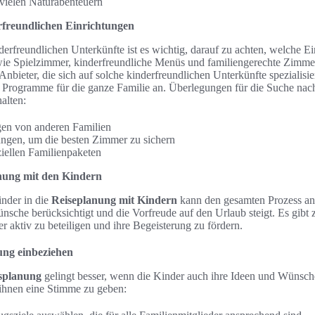
 vielen Naturabenteuern
rfreundlichen Einrichtungen
erfreundlichen Unterkünfte ist es wichtig, darauf zu achten, welche E
ie Spielzimmer, kinderfreundliche Menüs und familiengerechte Zimmer
nbieter, die sich auf solche kinderfreundlichen Unterkünfte spezialisier
d Programme für die ganze Familie an. Überlegungen für die Suche nac
alten:
en von anderen Familien
ngen, um die besten Zimmer zu sichern
iellen Familienpaketen
anung mit den Kindern
nder in die
Reiseplanung mit Kindern
kann den gesamten Prozess an
che berücksichtigt und die Vorfreude auf den Urlaub steigt. Es gibt 
r aktiv zu beteiligen und ihre Begeisterung zu fördern.
ung einbeziehen
bsplanung
gelingt besser, wenn die Kinder auch ihre Ideen und Wünsch
 ihnen eine Stimme zu geben: