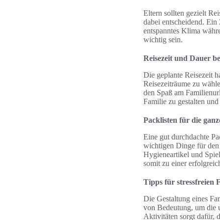
Eltern sollten gezielt Re
dabei entscheidend. Ein Z
entspanntes Klima währe
wichtig sein.
Reisezeit und Dauer b
Die geplante Reisezeit ha
Reisezeiträume zu wähl
den Spaß am Familienurl
Familie zu gestalten un
Packlisten für die ganz
Eine gut durchdachte Pac
wichtigen Dinge für den 
Hygieneartikel und Spiel
somit zu einer erfolgrei
Tipps für stressfreien
Die Gestaltung eines Fa
von Bedeutung, um die u
Aktivitäten sorgt dafür