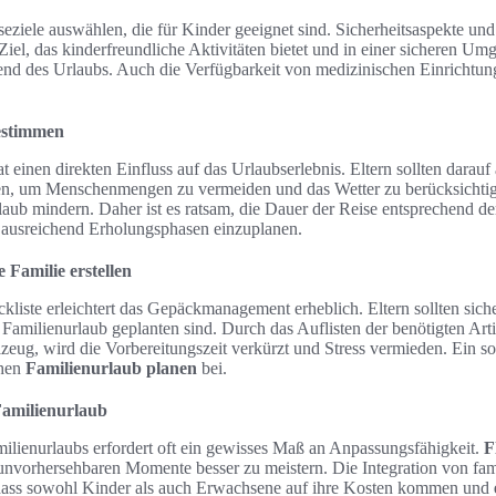
iseziele auswählen, die für Kinder geeignet sind. Sicherheitsaspekte und 
iel, das kinderfreundliche Aktivitäten bietet und in einer sicheren Umge
nd des Urlaubs. Auch die Verfügbarkeit von medizinischen Einrichtun
estimmen
t einen direkten Einfluss auf das Urlaubserlebnis. Eltern sollten darauf
en, um Menschenmengen zu vermeiden und das Wetter zu berücksichtig
aub mindern. Daher ist es ratsam, die Dauer der Reise entsprechend de
d ausreichend Erholungsphasen einzuplanen.
e Familie erstellen
kliste erleichtert das Gepäckmanagement erheblich. Eltern sollten sicher
Familienurlaub geplanten sind. Durch das Auflisten der benötigten Art
zeug, wird die Vorbereitungszeit verkürzt und Stress vermieden. Ein so
chen
Familienurlaub planen
bei.
 Familienurlaub
milienurlaubs erfordert oft ein gewisses Maß an Anpassungsfähigkeit.
F
nvorhersehbaren Momente besser zu meistern. Die Integration von fam
, dass sowohl Kinder als auch Erwachsene auf ihre Kosten kommen und