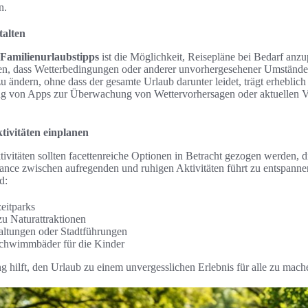
n.
talten
Familienurlaubstipps
ist die Möglichkeit, Reisepläne bei Bedarf anz
n, dass Wetterbedingungen oder anderer unvorhergesehener Umstände
u ändern, ohne dass der gesamte Urlaub darunter leidet, trägt erheblich 
ng von Apps zur Überwachung von Wettervorhersagen oder aktuellen V
tivitäten einplanen
vitäten sollten facettenreiche Optionen in Betracht gezogen werden, d
lance zwischen aufregenden und ruhigen Aktivitäten führt zu entspanne
d:
eitparks
zu Naturattraktionen
taltungen oder Stadtführungen
Schwimmbäder für die Kinder
 hilft, den Urlaub zu einem unvergesslichen Erlebnis für alle zu mach