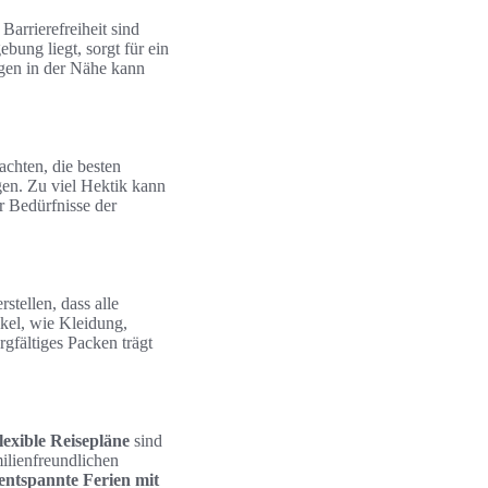
Barrierefreiheit sind
bung liegt, sorgt für ein
gen in der Nähe kann
 achten, die besten
en. Zu viel Hektik kann
r Bedürfnisse der
stellen, dass alle
ikel, wie Kleidung,
rgfältiges Packen trägt
lexible Reisepläne
sind
ilienfreundlichen
entspannte Ferien mit