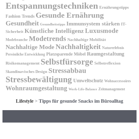
Entspannungstechniken
Ernährungstipps
Gesunde Ernährung
Fashion Trends
Gesundheit
Immunsystem stärken
IT-
Gesundheitstipps
Künstliche Intelligenz
Luxusmode
Sicherheit
Modetrends
Nachhaltige Mobilität
Modebranche
Nachhaltigkeit
Nachhaltige Mode
Naturerlebnis
Raumgestaltung
Platzsparende Möbel
Persönliche Entwicklung
Selbstfürsorge
Risikomanagement
Selbstreflexion
Stressabbau
Skandinavisches Design
Stressbewältigung
Umweltschutz
Wohnaccessoires
Wohnraumgestaltung
Zeitmanagement
Work-Life-Balance
Lifestyle
>
Tipps für gesunde Snacks im Büroalltag