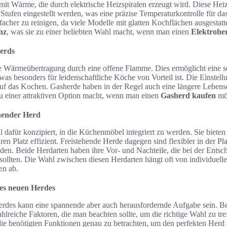
 mit Wärme, die durch elektrische Heizspiralen erzeugt wird. Diese Hei
Stufen eingestellt werden, was eine präzise Temperaturkontrolle für d
nfacher zu reinigen, da viele Modelle mit glatten Kochflächen ausgestatt
nz
, was sie zu einer beliebten Wahl macht, wenn man einen
Elektrohe
herds
e Wärmeübertragung durch eine offene Flamme. Dies ermöglicht eine so
s besonders für leidenschaftliche Köche von Vorteil ist. Die Einstell
 auf das Kochen. Gasherde haben in der Regel auch eine längere Lebens
zu einer attraktiven Option macht, wenn man einen
Gasherd kaufen
mö
ehender Herd
l dafür konzipiert, in die Küchenmöbel integriert zu werden. Sie bieten
en Platz effizient. Freistehende Herde dagegen sind flexibler in der P
rden. Beide Herdarten haben ihre Vor- und Nachteile, die bei der Entsch
sollten. Die Wahl zwischen diesen Herdarten hängt oft von individuell
en ab.
nes neuen Herdes
rdes kann eine spannende aber auch herausfordernde Aufgabe sein. B
ahlreiche Faktoren, die man beachten sollte, um die richtige Wahl zu tref
ie benötigten Funktionen genau zu betrachten, um den perfekten Herd 