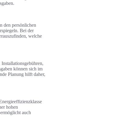
usgaben.
an den persönlichen
rspiegeln. Bei der
herauszufinden, welche
 Installationsgebühren,
usgaben können sich im
de Planung hilft daher,
Energieeffizienzklasse
ner hohen
 ermöglicht auch