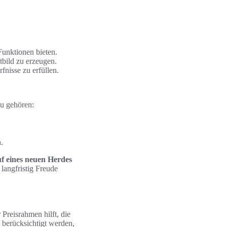
Funktionen bieten.
tbild zu erzeugen.
fnisse zu erfüllen.
zu gehören:
.
f eines neuen Herdes
langfristig Freude
r Preisrahmen hilft, die
s berücksichtigt werden,