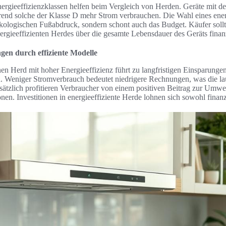
ergieeffizienzklassen helfen beim Vergleich von Herden. Geräte mit d
end solche der Klasse D mehr Strom verbrauchen. Die Wahl eines ener
ökologischen Fußabdruck, sondern schont auch das Budget. Käufer sollt
nergieeffizienten Herdes über die gesamte Lebensdauer des Geräts finanzi
gen durch effiziente Modelle
en Herd mit hoher Energieeffizienz führt zu langfristigen Einsparungen
. Weniger Stromverbrauch bedeutet niedrigere Rechnungen, was die l
usätzlich profitieren Verbraucher von einem positiven Beitrag zur Umw
en. Investitionen in energieeffiziente Herde lohnen sich sowohl finanz