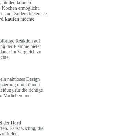
zspiralen können
as Kochen ermöglicht.
et sind. Zudem bieten sie
rd kaufen
möchte.
fortige Reaktion auf
ung der Flamme bietet
dauer im Vergleich zu
chte.
 ein nahtloses Design
latzierung und können
eidung für die richtige
en Vorlieben und
ei der
Herd
fen. Es ist wichtig, die
zu finden.