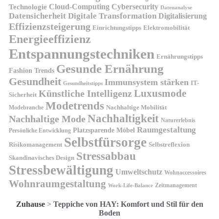
Technologie
Cloud-Computing
Cybersecurity
Datenanalyse
Datensicherheit
Digitale Transformation
Digitalisierung
Effizienzsteigerung
Elektromobilität
Einrichtungstipps
Energieeffizienz
Entspannungstechniken
Ernährungstipps
Gesunde Ernährung
Fashion Trends
Gesundheit
Immunsystem stärken
IT-
Gesundheitstipps
Künstliche Intelligenz
Luxusmode
Sicherheit
Modetrends
Nachhaltige Mobilität
Modebranche
Nachhaltigkeit
Nachhaltige Mode
Naturerlebnis
Raumgestaltung
Platzsparende Möbel
Persönliche Entwicklung
Selbstfürsorge
Risikomanagement
Selbstreflexion
Stressabbau
Skandinavisches Design
Stressbewältigung
Umweltschutz
Wohnaccessoires
Wohnraumgestaltung
Zeitmanagement
Work-Life-Balance
Zuhause
>
Teppiche von HAY: Komfort und Stil für den
Boden