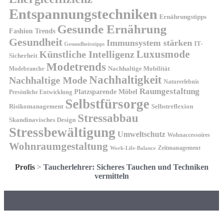
Entspannungstechniken
Ernährungstipps
Gesunde Ernährung
Fashion Trends
Gesundheit
Immunsystem stärken
IT-
Gesundheitstipps
Künstliche Intelligenz
Luxusmode
Sicherheit
Modetrends
Nachhaltige Mobilität
Modebranche
Nachhaltigkeit
Nachhaltige Mode
Naturerlebnis
Raumgestaltung
Platzsparende Möbel
Persönliche Entwicklung
Selbstfürsorge
Risikomanagement
Selbstreflexion
Stressabbau
Skandinavisches Design
Stressbewältigung
Umweltschutz
Wohnaccessoires
Wohnraumgestaltung
Zeitmanagement
Work-Life-Balance
Profis
>
Taucherlehrer: Sicheres Tauchen und Techniken
vermitteln