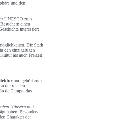
sphäre und den
on der UNESCO zum
t Besuchern einen
Geschichte interessiert
tmöglichkeiten. Die Stadt
n den einzigartigen
Kultur als auch Freizeit
itektur
und gehört zum
von der reichen
tón de Campo, das
ischen Häusern
und
prägt haben. Besonders
den Charakter der