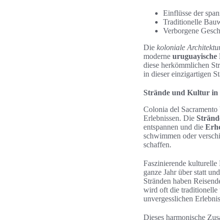
Einflüsse der span
Traditionelle Bau
Verborgene Gesch
Die
koloniale Architektu
moderne
uruguayische 
diese herkömmlichen Str
in dieser einzigartigen St
Strände und Kultur in
Colonia del Sacramento b
Erlebnissen. Die
Stränd
entspannen und die
Erh
schwimmen oder verschie
schaffen.
Faszinierende kulturelle
ganze Jahr über statt u
Stränden haben Reisende
wird oft die traditionel
unvergesslichen Erlebnis
Dieses harmonische Zu