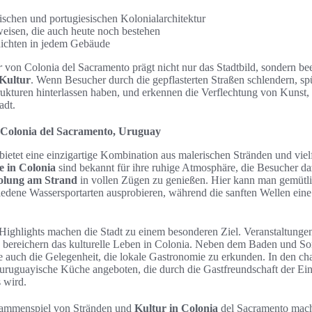
ischen und portugiesischen Kolonialarchitektur
weisen, die auch heute noch bestehen
ichten in jedem Gebäude
r
von Colonia del Sacramento prägt nicht nur das Stadtbild, sondern bee
Kultur
. Wenn Besucher durch die gepflasterten Straßen schlendern, spü
ukturen hinterlassen haben, und erkennen die Verflechtung von Kunst, 
adt.
 Colonia del Sacramento, Uruguay
ietet eine einzigartige Kombination aus malerischen Stränden und vielf
e in Colonia
sind bekannt für ihre ruhige Atmosphäre, die Besucher daz
olung am Strand
in vollen Zügen zu genießen. Hier kann man gemütli
dene Wassersportarten ausprobieren, während die sanften Wellen eine 
 Highlights machen die Stadt zu einem besonderen Ziel. Veranstaltunge
nd bereichern das kulturelle Leben in Colonia. Neben dem Baden und 
 auch die Gelegenheit, die lokale Gastronomie zu erkunden. In den ch
le uruguayische Küche angeboten, die durch die Gastfreundschaft der E
 wird.
sammenspiel von Stränden und
Kultur in Colonia
del Sacramento mach