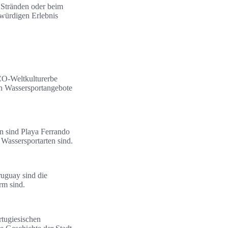
n Stränden oder beim
würdigen Erlebnis
CO-Weltkulturerbe
ch Wassersportangebote
n sind Playa Ferrando
Wassersportarten sind.
ruguay sind die
rm sind.
rtugiesischen