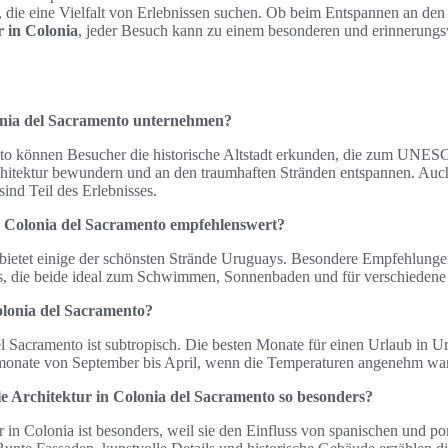
le, die eine Vielfalt von Erlebnissen suchen. Ob beim Entspannen an de
r in Colonia
, jeder Besuch kann zu einem besonderen und erinnerungs
nia del Sacramento unternehmen?
to können Besucher die historische Altstadt erkunden, die zum UNES
rchitektur bewundern und an den traumhaften Stränden entspannen. Au
ind Teil des Erlebnisses.
n Colonia del Sacramento empfehlenswert?
bietet einige der schönsten Strände Uruguays. Besondere Empfehlunge
es, die beide ideal zum Schwimmen, Sonnenbaden und für verschiedene 
olonia del Sacramento?
l Sacramento ist subtropisch. Die besten Monate für einen Urlaub in U
onate von September bis April, wenn die Temperaturen angenehm wa
e Architektur in Colonia del Sacramento so besonders?
r in Colonia ist besonders, weil sie den Einfluss von spanischen und po