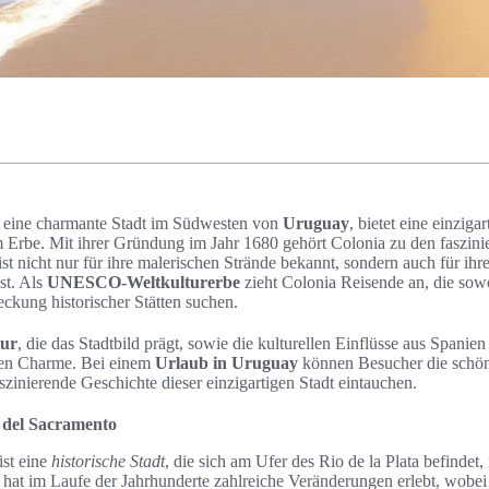
, eine charmante Stadt im Südwesten von
Uruguay
, bietet eine einzig
m Erbe. Mit ihrer Gründung im Jahr 1680 gehört Colonia zu den faszin
 ist nicht nur für ihre malerischen Strände bekannt, sondern auch für ihr
st. Als
UNESCO-Weltkulturerbe
zieht Colonia Reisende an, die so
eckung historischer Stätten suchen.
tur
, die das Stadtbild prägt, sowie die kulturellen Einflüsse aus Spanie
ren Charme. Bei einem
Urlaub in Uruguay
können Besucher die schön
aszinierende Geschichte dieser einzigartigen Stadt eintauchen.
 del Sacramento
ist eine
historische Stadt
, die sich am Ufer des Rio de la Plata befindet
 hat im Laufe der Jahrhunderte zahlreiche Veränderungen erlebt, wobei 