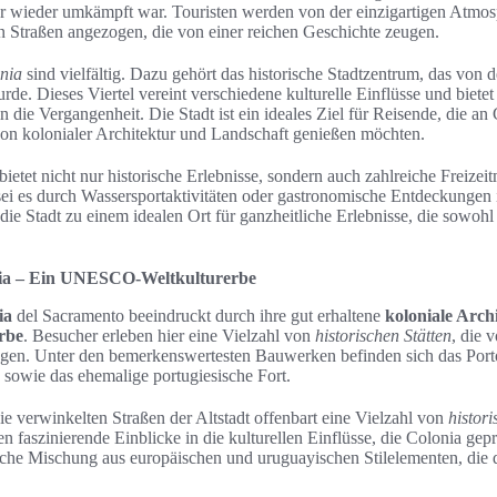
r wieder umkämpft war. Touristen werden von der einzigartigen Atmo
n Straßen angezogen, die von einer reichen Geschichte zeugen.
onia
sind vielfältig. Dazu gehört das historische Stadtzentrum, das v
urde. Dieses Viertel vereint verschiedene kulturelle Einflüsse und biete
n die Vergangenheit. Die Stadt ist ein ideales Ziel für Reisende, die an 
von kolonialer Architektur und Landschaft genießen möchten.
ietet nicht nur historische Erlebnisse, sondern auch zahlreiche Freizei
ei es durch Wassersportaktivitäten oder gastronomische Entdeckungen i
die Stadt zu einem idealen Ort für ganzheitliche Erlebnisse, die sowohl 
onia – Ein UNESCO-Weltkulturerbe
ia
del Sacramento beeindruckt durch ihre gut erhaltene
koloniale Arch
rbe
. Besucher erleben hier eine Vielzahl von
historischen Stätten
, die 
ugen. Unter den bemerkenswertesten Bauwerken befinden sich das Por
 sowie das ehemalige portugiesische Fort.
e verwinkelten Straßen der Altstadt offenbart eine Vielzahl von
histor
n faszinierende Einblicke in die kulturellen Einflüsse, die Colonia ge
ische Mischung aus europäischen und uruguayischen Stilelementen, die 