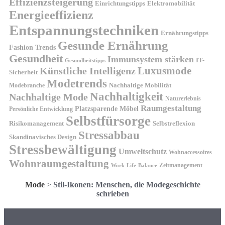
Effizienzsteigerung
Elektromobilität
Einrichtungstipps
Energieeffizienz
Entspannungstechniken
Ernährungstipps
Gesunde Ernährung
Fashion Trends
Gesundheit
Immunsystem stärken
IT-
Gesundheitstipps
Künstliche Intelligenz
Luxusmode
Sicherheit
Modetrends
Nachhaltige Mobilität
Modebranche
Nachhaltigkeit
Nachhaltige Mode
Naturerlebnis
Raumgestaltung
Platzsparende Möbel
Persönliche Entwicklung
Selbstfürsorge
Risikomanagement
Selbstreflexion
Stressabbau
Skandinavisches Design
Stressbewältigung
Umweltschutz
Wohnaccessoires
Wohnraumgestaltung
Zeitmanagement
Work-Life-Balance
Mode
>
Stil-Ikonen: Menschen, die Modegeschichte
schrieben