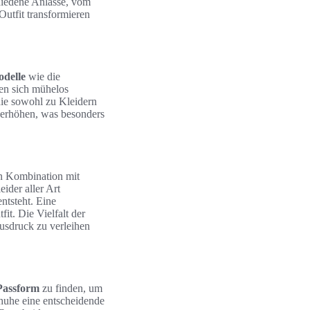
chiedene Anlässe, vom
utfit transformieren
delle
wie die
sen sich mühelos
die sowohl zu Kleidern
h erhöhen, was besonders
in Kombination mit
der aller Art
entsteht. Eine
fit. Die Vielfalt der
usdruck zu verleihen
Passform
zu finden, um
huhe eine entscheidende