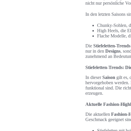
nicht nur persönliche Vo
In den letzten Saisons s
Chunky-Sohlen, di
High Heels, die E
Flache Modelle, di
Die
Stiefeletten-Trends
nur in den
Designs
, son
zunehmend an Bedeutung,
Stiefeletten-Trends: Di
In dieser
Saison
gilt es,
hervorgehoben werden.
funktional sind. Die ric
erzeugen.
Aktuelle Fashion-Highl
Die aktuellen
Fashion-H
Geschmack geeignet sind.
Stiefeletten mit h