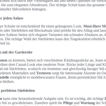
chnen sich durch ihre Vielseitigkeit aus und bieten Optionen für vers
s hin zum eleganten Abendessen. Der richtige Schuh kann das gesamte O
ueller Stilvorlieben beitragen.
r jeden Anlass
r Schuhe ist entscheidend für einen gelungenen Look.
Must-Have Mo
s oder Stiefeletten mit Blockabsatz sind perfekt für den Alltag und las
ere Anlässe bieten sich elegante Varianten mit schmalen Absätzen an, 
en. Die richtige Wahl der Stiefeletten kann den Tragekomfort erheblic
eil ist.
en mit der Garderobe
ionen
zu kreieren, bieten sich verschiedene Kleidungsstücke an. Jeans 
eihen dem Casual-Look eine moderne Note. Röcke jeder Länge und Klei
mit Stiefeletten, wodurch ein femininer und gleichzeitig lässiger Stil 
iedenen Materialien und
Texturen
sorgt für interessante Akzente im Out
delle
ermöglicht es modebewussten Frauen, ihrem persönlichen Stil A
u bleiben.
perfekten Stiefeletten
en
kann eine herausfordernde Aufgabe sein. Es ist wichtig, die richtige
 Stil zu gewährleisten. Daneben spielt die
Pflege
und
Wartung
der Sc