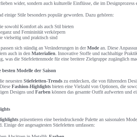
rlieben wider, sondern auch kulturelle Einflüsse, die im Designprozess e
ind einige Stile besonders populär geworden. Dazu gehören:
e sowohl Komfort als auch Stil bieten
leganz und Femininität verkörpern
e vielseitig und praktisch sind
passen sich ständig an Veränderungen in der
Mode
an. Diese Anpassun
dern auch in den
Materialien
. Innovative Stoffe und nachhaltige Prakt
 was die Stiefelettenmode für eine breitere Zielgruppe zugänglich ma
e besten Modelle der Saison
 die neuesten
Stiefeletten-Trends
zu entdecken, die von führenden Desi
 Diese
Fashion-Highlights
bieten eine Vielzahl von Optionen, die sowoh
htigen Designs und
Farben
können das gesamte Outfit aufwerten und e
ights
ighlights
präsentieren eine beeindruckende Palette an saisonalen Model
 Einige der angesagtesten Stiefeletten umfassen:
ohen Absätzen in Metallik-
Farben