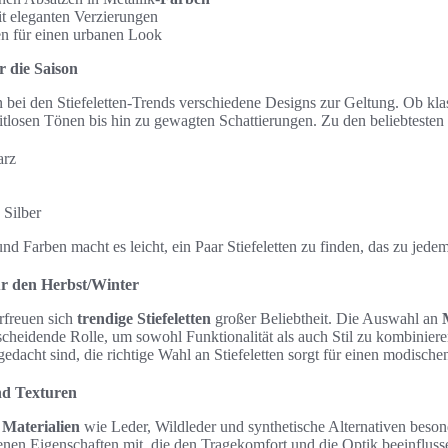
t eleganten Verzierungen
en für einen urbanen Look
 die Saison
 bei den Stiefeletten-Trends verschiedene Designs zur Geltung. Ob kla
eitlosen Tönen bis hin zu gewagten Schattierungen. Zu den beliebtesten
arz
 Silber
nd Farben macht es leicht, ein Paar Stiefeletten zu finden, das zu jede
für den Herbst/Winter
erfreuen sich
trendige Stiefeletten
großer Beliebtheit. Die Auswahl an
tscheidende Rolle, um sowohl Funktionalität als auch Stil zu kombiniere
dacht sind, die richtige Wahl an Stiefeletten sorgt für einen modischen 
nd Texturen
d
Materialien
wie Leder, Wildleder und synthetische Alternativen beson
genen Eigenschaften mit, die den Tragekomfort und die Optik beeinflus