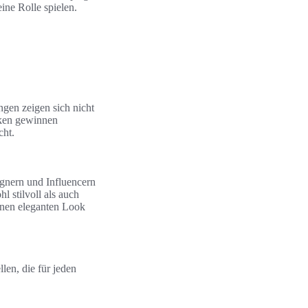
ine Rolle spielen.
gen zeigen sich nicht
iken gewinnen
cht.
gnern und Influencern
l stilvoll als auch
inen eleganten Look
len, die für jeden