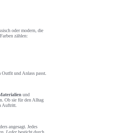
ssisch oder modern, die
 Farben zählen:
m Outfit und Anlass passt.
Materialien
und
n. Ob sie für den Alltag
Auftritt.
ders angesagt. Jedes
sen.
Leder
besticht durch