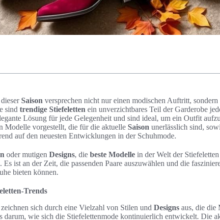
dieser
Saison
versprechen nicht nur einen modischen Auftritt, sonder
ge sind
trendige Stiefeletten
ein unverzichtbares Teil der Garderobe j
elegante Lösung für jede Gelegenheit und sind ideal, um ein Outfit aufz
 Modelle vorgestellt, die für die aktuelle
Saison
unerlässlich sind, so
rend auf den neuesten Entwicklungen in der Schuhmode.
en
oder mutigen
Designs
, die
beste Modelle
in der Welt der Stiefeletten 
. Es ist an der Zeit, die passenden Paare auszuwählen und die faszinie
huhe bieten können.
feletten-Trends
zeichnen sich durch eine Vielzahl von Stilen und
Designs
aus, die die
s darum, wie sich die Stiefelettenmode kontinuierlich entwickelt. Die a