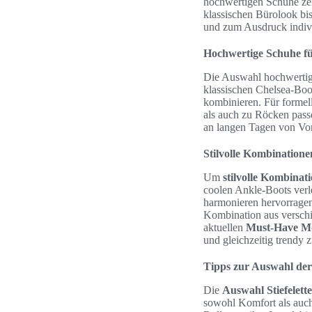
hochwertigen Schuhe zei
klassischen Bürolook bi
und zum Ausdruck individ
Hochwertige Schuhe fü
Die Auswahl hochwertige
klassischen Chelsea-Boot
kombinieren. Für formell
als auch zu Röcken pass
an langen Tagen von Vort
Stilvolle Kombination
Um
stilvolle Kombinat
coolen Ankle-Boots verl
harmonieren hervorragend 
Kombination aus versch
aktuellen
Must-Have Mo
und gleichzeitig trendy z
Tipps zur Auswahl der 
Die
Auswahl Stiefelett
sowohl Komfort als auch