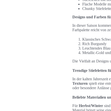
Flache Modelle mi
Chunky Stiefelett
Designs und Farben für
In dieser Saison kommen
Farbpalette reicht von z
Klassisches Schw
Rich Burgundy
Leuchtendes Blau
Metallic-Gold und
Die Vielfalt an Designs u
Trendige Stiefeletten 
In der kalten Jahreszeit 
Texturen
spielt eine en
oder besondere Anlässe ge
Beliebte Materialien u
Für
Herbst/Winter
sin
Material bringt seine ei