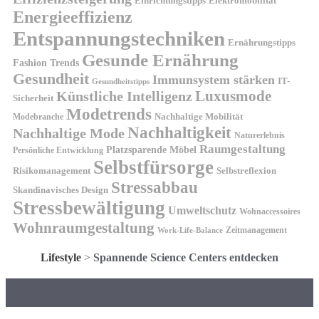
Elektromobilität
Einrichtungstipps
Energieeffizienz
Entspannungstechniken
Ernährungstipps
Gesunde Ernährung
Fashion Trends
Gesundheit
Immunsystem stärken
IT-
Gesundheitstipps
Künstliche Intelligenz
Luxusmode
Sicherheit
Modetrends
Nachhaltige Mobilität
Modebranche
Nachhaltigkeit
Nachhaltige Mode
Naturerlebnis
Raumgestaltung
Platzsparende Möbel
Persönliche Entwicklung
Selbstfürsorge
Risikomanagement
Selbstreflexion
Stressabbau
Skandinavisches Design
Stressbewältigung
Umweltschutz
Wohnaccessoires
Wohnraumgestaltung
Zeitmanagement
Work-Life-Balance
Lifestyle
>
Spannende Science Centers entdecken