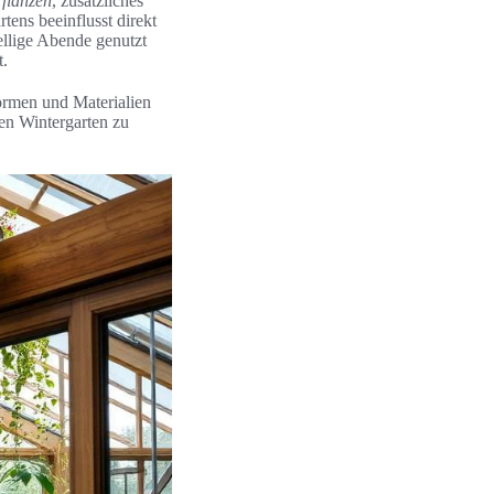
flanzen
, zusätzliches
ens beeinflusst direkt
ellige Abende genutzt
t.
formen und Materialien
den Wintergarten zu