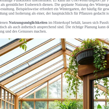
ielfältige Funktionen übernehmen. Er kann als
Überwinterungsort für P
ls gemütlicher Essbereich dienen. Die geplante Nutzung des Wintergart
staltung. Beispielsweise erfordert ein Wintergarten, der häufig für ges
tung und Isolierung als einer, der hauptsächlich für Pflanzen gedacht is
edenen
Nutzungsmöglichkeiten
im Hinterkopf behält, lassen sich Pass
isch als auch ästhetisch ansprechend sind. Die richtige Planung kann 
ung und des Genusses machen.