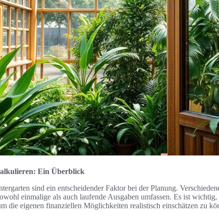
alkulieren: Ein Überblick
tergarten sind ein entscheidender Faktor bei der Planung. Verschieden
 sowohl einmalige als auch laufende Ausgaben umfassen. Es ist wichtig, 
m die eigenen finanziellen Möglichkeiten realistisch einschätzen zu kö