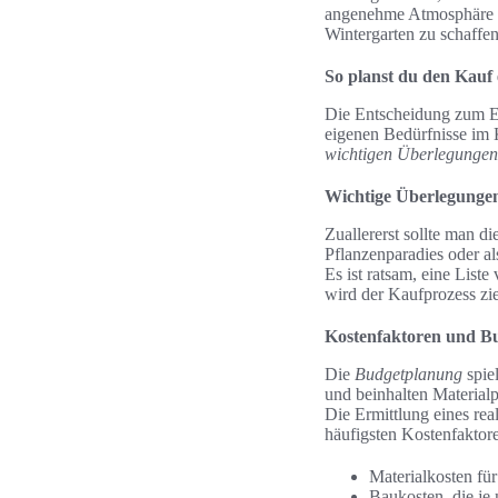
angenehme Atmosphäre zu
Wintergarten zu schaffen
So planst du den Kauf 
Die Entscheidung zum Erw
eigenen Bedürfnisse im 
wichtigen Überlegungen
Wichtige Überlegunge
Zuallererst sollte man d
Pflanzenparadies oder a
Es ist ratsam, eine Liste
wird der Kaufprozess zie
Kostenfaktoren und B
Die
Budgetplanung
spiel
und beinhalten Material
Die Ermittlung eines re
häufigsten Kostenfaktor
Materialkosten fü
Baukosten, die je