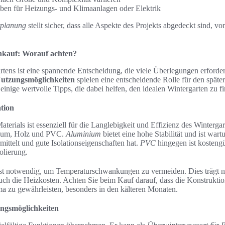
ben für Heizungs- und Klimaanlagen oder Elektrik
planung
stellt sicher, dass alle Aspekte des Projekts abgedeckt sind, von
nkauf: Worauf achten?
tens ist eine spannende Entscheidung, die viele Überlegungen erforder
utzungsmöglichkeiten
spielen eine entscheidende Rolle für den späte
 einige wertvolle Tipps, die dabei helfen, den idealen Wintergarten zu f
tion
aterials ist essenziell für die Langlebigkeit und Effizienz des Winterga
nium, Holz und PVC.
Aluminium
bietet eine hohe Stabilität und ist wa
mittelt und gute Isolationseigenschaften hat.
PVC
hingegen ist kostengü
olierung.
n ist notwendig, um Temperaturschwankungen zu vermeiden. Dies trägt 
auch die Heizkosten. Achten Sie beim Kauf darauf, dass die Konstruktion 
 zu gewährleisten, besonders in den kälteren Monaten.
ngsmöglichkeiten