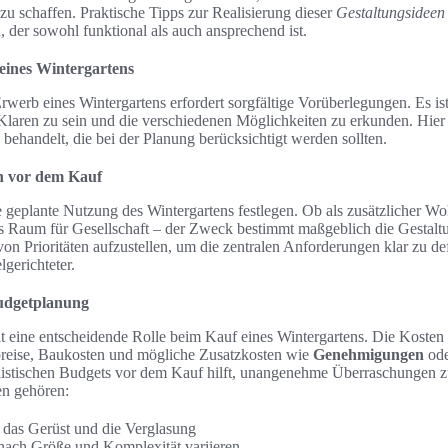
 schaffen. Praktische Tipps zur Realisierung dieser
Gestaltungsideen
, der sowohl funktional als auch ansprechend ist.
eines Wintergartens
erb eines Wintergartens erfordert sorgfältige Vorüberlegungen. Es ist 
Klaren zu sein und die verschiedenen Möglichkeiten zu erkunden. Hier
behandelt, die bei der Planung berücksichtigt werden sollten.
n vor dem Kauf
ie geplante Nutzung des Wintergartens festlegen. Ob als zusätzlicher W
ls Raum für Gesellschaft – der Zweck bestimmt maßgeblich die Gestaltu
 von Prioritäten aufzustellen, um die zentralen Anforderungen klar zu d
lgerichteter.
udgetplanung
t eine entscheidende Rolle beim Kauf eines Wintergartens. Die Kosten s
preise, Baukosten und mögliche Zusatzkosten wie
Genehmigungen
ode
alistischen Budgets vor dem Kauf hilft, unangenehme Überraschungen 
en gehören:
r das Gerüst und die Verglasung
 nach Größe und Komplexität variieren