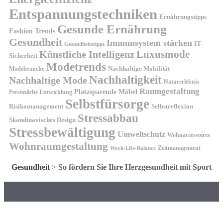
Entspannungstechniken
Ernährungstipps
Gesunde Ernährung
Fashion Trends
Gesundheit
Immunsystem stärken
IT-
Gesundheitstipps
Künstliche Intelligenz
Luxusmode
Sicherheit
Modetrends
Nachhaltige Mobilität
Modebranche
Nachhaltigkeit
Nachhaltige Mode
Naturerlebnis
Raumgestaltung
Platzsparende Möbel
Persönliche Entwicklung
Selbstfürsorge
Risikomanagement
Selbstreflexion
Stressabbau
Skandinavisches Design
Stressbewältigung
Umweltschutz
Wohnaccessoires
Wohnraumgestaltung
Zeitmanagement
Work-Life-Balance
Gesundheit
>
So fördern Sie Ihre Herzgesundheit mit Sport