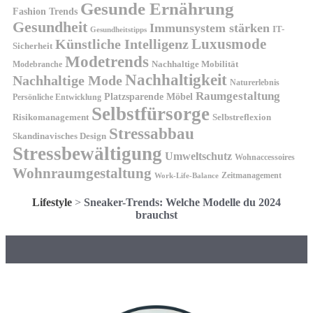
Gesunde Ernährung
Fashion Trends
Gesundheit
Immunsystem stärken
IT-
Gesundheitstipps
Künstliche Intelligenz
Luxusmode
Sicherheit
Modetrends
Nachhaltige Mobilität
Modebranche
Nachhaltigkeit
Nachhaltige Mode
Naturerlebnis
Raumgestaltung
Platzsparende Möbel
Persönliche Entwicklung
Selbstfürsorge
Risikomanagement
Selbstreflexion
Stressabbau
Skandinavisches Design
Stressbewältigung
Umweltschutz
Wohnaccessoires
Wohnraumgestaltung
Zeitmanagement
Work-Life-Balance
Lifestyle
>
Sneaker-Trends: Welche Modelle du 2024
brauchst