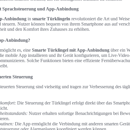
it Sprachsteuerung und App-Anbindung
p-Anbindung
in
smarte Türklingeln
revolutioniert die Art und Weis
 steuern. Nutzer können bequem von ihrem Smartphone aus auf versc
rheit und den Komfort ihres Zuhauses zu erhöhen.
App-Anbindung?
möglicht es, eine
Smarte Türklingel mit App-Anbindung
über ein 
ie mobile App installieren und ihr Gerät konfigurieren, um Live-Video
mmunizieren. Solche Funktionen bieten eine effiziente Fernüberwachu
eibt.
uerten Steuerung
teuerten Steuerung sind vielseitig und tragen zur Verbesserung des täg
rkomfort:
Die Steuerung der Türklingel erfolgt direkt über das Smartph
icht.
heitsstandards:
Nutzer erhalten sofortige Benachrichtigungen bei Be
ieren.
outinen:
Die App ermöglicht die Verbindung mit anderen smarten Geräten
tsteuerung oder Alarmanlagen koordiniert werden können.