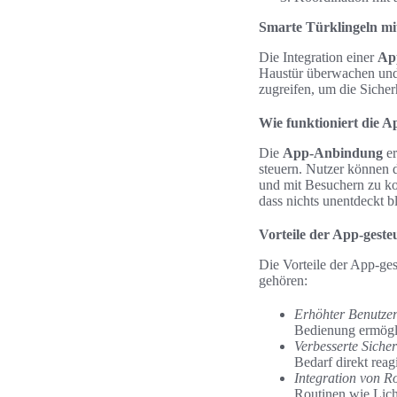
Smarte Türklingeln m
Die Integration einer
Ap
Haustür überwachen und
zugreifen, um die Siche
Wie funktioniert die 
Die
App-Anbindung
er
steuern. Nutzer können d
und mit Besuchern zu ko
dass nichts unentdeckt bl
Vorteile der App-geste
Die Vorteile der App-ges
gehören:
Erhöhter Benutze
Bedienung ermögl
Verbesserte Sicher
Bedarf direkt reag
Integration von R
Routinen wie Lich