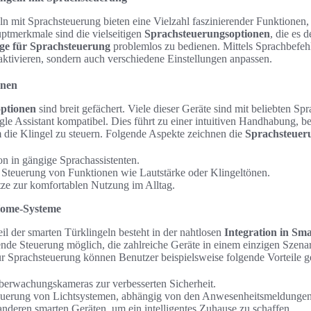
 mit Sprachsteuerung bieten eine Vielzahl faszinierender Funktionen, 
ptmerkmale sind die vielseitigen
Sprachsteuerungsoptionen
, die es 
age für Sprachsteuerung
problemlos zu bedienen. Mittels Sprachbefe
 aktivieren, sondern auch verschiedene Einstellungen anpassen.
onen
ptionen
sind breit gefächert. Viele dieser Geräte sind mit beliebten Sp
 Assistant kompatibel. Dies führt zu einer intuitiven Handhabung, be
die Klingel zu steuern. Folgende Aspekte zeichnen die
Sprachsteuer
on in gängige Sprachassistenten.
 Steuerung von Funktionen wie Lautstärke oder Klingeltönen.
ätze zur komfortablen Nutzung im Alltag.
Home-Systeme
eil der smarten Türklingeln besteht in der nahtlosen
Integration in S
de Steuerung möglich, die zahlreiche Geräte in einem einzigen Szenari
ür Sprachsteuerung können Benutzer beispielsweise folgende Vorteile g
erwachungskameras zur verbesserten Sicherheit.
teuerung von Lichtsystemen, abhängig von den Anwesenheitsmeldungen
anderen smarten Geräten, um ein intelligentes Zuhause zu schaffen.