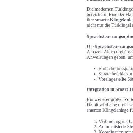
Die modernen Türklingeln
bereichern. Eine der Hau
ihre
smarte Klingelanl
nicht nur die Türklingel
Sprachsteuerungsopti
Die
Sprachsteuerungso
Amazon Alexa und Google
Anweisungen geben, um 
Einfache Integrati
Sprachbefehle zur
Voreingestellte S
Integration in Smart-
Ein weiterer großer Vort
Damit wird eine umfassen
smarten Klingelanlage f
Verbindung mit Üb
Automatisierte S
Koordination mit 