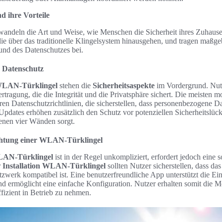
 ihre Vorteile
deln die Art und Weise, wie Menschen die Sicherheit ihres Zuhauses
ie über das traditionelle Klingelsystem hinausgehen, und tragen maßge
nd des Datenschutzes bei.
d Datenschutz
LAN-Türklingel
stehen die
Sicherheitsaspekte
im Vordergrund. Nutz
ertragung, die die Integrität und die Privatsphäre sichert. Die meist
en Datenschutzrichtlinien, die sicherstellen, dass personenbezogene Da
dates erhöhen zusätzlich den Schutz vor potenziellen Sicherheitslück
genen vier Wänden sorgt.
ichtung einer WLAN-Türklingel
AN-Türklingel
ist in der Regel unkompliziert, erfordert jedoch eine s
r
Installation WLAN-Türklingel
sollten Nutzer sicherstellen, dass da
rk kompatibel ist. Eine benutzerfreundliche App unterstützt die Einr
und ermöglicht eine einfache Konfiguration. Nutzer erhalten somit die Mö
ffizient in Betrieb zu nehmen.