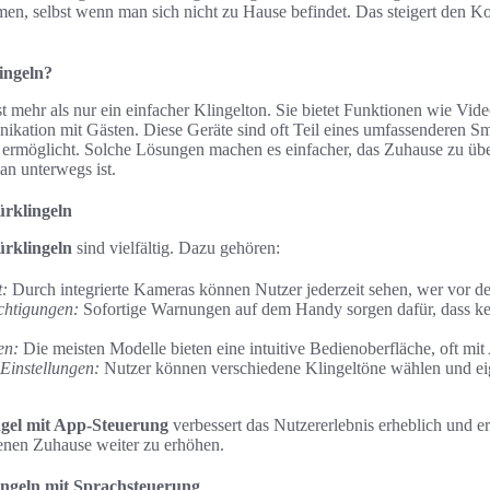
en, selbst wenn man sich nicht zu Hause befindet. Das steigert den Ko
ingeln?
st mehr als nur ein einfacher Klingelton. Sie bietet Funktionen wie V
kation mit Gästen. Diese Geräte sind oft Teil eines umfassenderen 
on ermöglicht. Solche Lösungen machen es einfacher, das Zuhause zu ü
an unterwegs ist.
ürklingeln
ürklingeln
sind vielfältig. Dazu gehören:
t:
Durch integrierte Kameras können Nutzer jederzeit sehen, wer vor der
chtigungen:
Sofortige Warnungen auf dem Handy sorgen dafür, dass k
en:
Die meisten Modelle bieten eine intuitive Bedienoberfläche, oft mi
 Einstellungen:
Nutzer können verschiedene Klingeltöne wählen und ei
ingel mit App-Steuerung
verbessert das Nutzererlebnis erheblich und er
genen Zuhause weiter zu erhöhen.
ngeln mit Sprachsteuerung