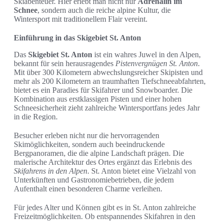
Skiabenteuer. Hier erlebt man nicht nur
Adrenalin im
Schnee
, sondern auch die reiche alpine Kultur, die
Wintersport mit traditionellem Flair vereint.
Einführung in das Skigebiet St. Anton
Das
Skigebiet St. Anton
ist ein wahres Juwel in den Alpen,
bekannt für sein herausragendes
Pistenvergnügen St. Anton
.
Mit über 300 Kilometern abwechslungsreicher Skipisten und
mehr als 200 Kilometern an traumhaften Tiefschneeabfahrten,
bietet es ein Paradies für Skifahrer und Snowboarder. Die
Kombination aus erstklassigen Pisten und einer hohen
Schneesicherheit zieht zahlreiche Wintersportfans jedes Jahr
in die Region.
Besucher erleben nicht nur die hervorragenden
Skimöglichkeiten, sondern auch beeindruckende
Bergpanoramen, die die alpine Landschaft prägen. Die
malerische Architektur des Ortes ergänzt das Erlebnis des
Skifahrens in den Alpen
. St. Anton bietet eine Vielzahl von
Unterkünften und Gastronomiebetrieben, die jedem
Aufenthalt einen besonderen Charme verleihen.
Für jedes Alter und Können gibt es in St. Anton zahlreiche
Freizeitmöglichkeiten. Ob entspannendes Skifahren in den