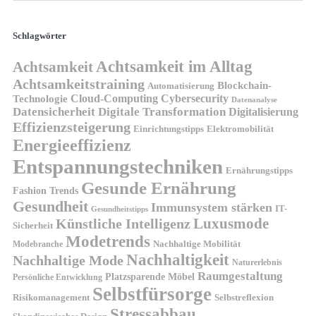
Schlagwörter
Achtsamkeit im Alltag
Achtsamkeit
Achtsamkeitstraining
Blockchain-
Automatisierung
Technologie
Cloud-Computing
Cybersecurity
Datenanalyse
Datensicherheit
Digitale Transformation
Digitalisierung
Effizienzsteigerung
Elektromobilität
Einrichtungstipps
Energieeffizienz
Entspannungstechniken
Ernährungstipps
Gesunde Ernährung
Fashion Trends
Gesundheit
Immunsystem stärken
IT-
Gesundheitstipps
Künstliche Intelligenz
Luxusmode
Sicherheit
Modetrends
Nachhaltige Mobilität
Modebranche
Nachhaltigkeit
Nachhaltige Mode
Naturerlebnis
Raumgestaltung
Platzsparende Möbel
Persönliche Entwicklung
Selbstfürsorge
Risikomanagement
Selbstreflexion
Stressabbau