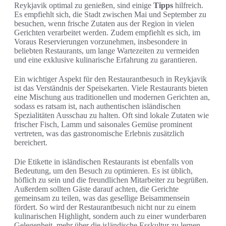
Reykjavik optimal zu genießen, sind einige
Tipps
hilfreich.
Es empfiehlt sich, die Stadt zwischen Mai und September zu
besuchen, wenn frische Zutaten aus der Region in vielen
Gerichten verarbeitet werden. Zudem empfiehlt es sich, im
Voraus Reservierungen vorzunehmen, insbesondere in
beliebten Restaurants, um lange Wartezeiten zu vermeiden
und eine exklusive kulinarische Erfahrung zu garantieren.
Ein wichtiger Aspekt für den Restaurantbesuch in Reykjavik
ist das Verständnis der Speisekarten. Viele Restaurants bieten
eine Mischung aus traditionellen und modernen Gerichten an,
sodass es ratsam ist, nach authentischen isländischen
Spezialitäten Ausschau zu halten. Oft sind lokale Zutaten wie
frischer Fisch, Lamm und saisonales Gemüse prominent
vertreten, was das gastronomische Erlebnis zusätzlich
bereichert.
Die Etikette in isländischen Restaurants ist ebenfalls von
Bedeutung, um den Besuch zu optimieren. Es ist üblich,
höflich zu sein und die freundlichen Mitarbeiter zu begrüßen.
Außerdem sollten Gäste darauf achten, die Gerichte
gemeinsam zu teilen, was das gesellige Beisammensein
fördert. So wird der Restaurantbesuch nicht nur zu einem
kulinarischen Highlight, sondern auch zu einer wunderbaren
Gelegenheit, mehr über die isländische Esskultur zu lernen.