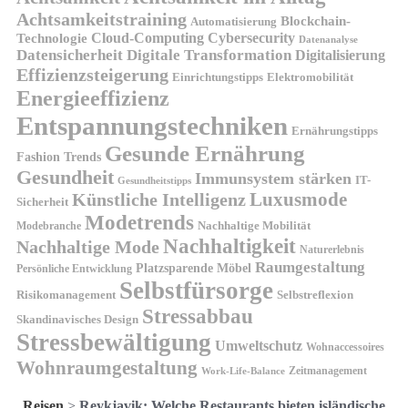
Achtsamkeitstraining
Blockchain-
Automatisierung
Technologie
Cloud-Computing
Cybersecurity
Datenanalyse
Datensicherheit
Digitale Transformation
Digitalisierung
Effizienzsteigerung
Elektromobilität
Einrichtungstipps
Energieeffizienz
Entspannungstechniken
Ernährungstipps
Gesunde Ernährung
Fashion Trends
Gesundheit
Immunsystem stärken
IT-
Gesundheitstipps
Künstliche Intelligenz
Luxusmode
Sicherheit
Modetrends
Nachhaltige Mobilität
Modebranche
Nachhaltigkeit
Nachhaltige Mode
Naturerlebnis
Raumgestaltung
Platzsparende Möbel
Persönliche Entwicklung
Selbstfürsorge
Risikomanagement
Selbstreflexion
Stressabbau
Skandinavisches Design
Stressbewältigung
Umweltschutz
Wohnaccessoires
Wohnraumgestaltung
Zeitmanagement
Work-Life-Balance
Reisen
>
Reykjavik: Welche Restaurants bieten isländische