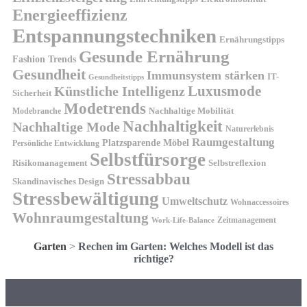
Energieeffizienz
Entspannungstechniken
Ernährungstipps
Gesunde Ernährung
Fashion Trends
Gesundheit
Immunsystem stärken
IT-
Gesundheitstipps
Künstliche Intelligenz
Luxusmode
Sicherheit
Modetrends
Nachhaltige Mobilität
Modebranche
Nachhaltigkeit
Nachhaltige Mode
Naturerlebnis
Raumgestaltung
Platzsparende Möbel
Persönliche Entwicklung
Selbstfürsorge
Risikomanagement
Selbstreflexion
Stressabbau
Skandinavisches Design
Stressbewältigung
Umweltschutz
Wohnaccessoires
Wohnraumgestaltung
Zeitmanagement
Work-Life-Balance
Garten
>
Rechen im Garten: Welches Modell ist das
richtige?