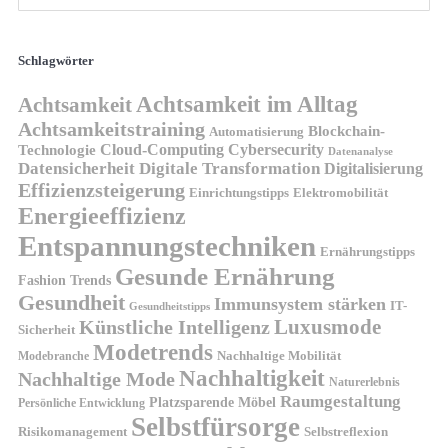
Schlagwörter
Achtsamkeit im Alltag
Achtsamkeit
Achtsamkeitstraining
Blockchain-
Automatisierung
Technologie
Cloud-Computing
Cybersecurity
Datenanalyse
Datensicherheit
Digitale Transformation
Digitalisierung
Effizienzsteigerung
Elektromobilität
Einrichtungstipps
Energieeffizienz
Entspannungstechniken
Ernährungstipps
Gesunde Ernährung
Fashion Trends
Gesundheit
Immunsystem stärken
IT-
Gesundheitstipps
Künstliche Intelligenz
Luxusmode
Sicherheit
Modetrends
Nachhaltige Mobilität
Modebranche
Nachhaltigkeit
Nachhaltige Mode
Naturerlebnis
Raumgestaltung
Platzsparende Möbel
Persönliche Entwicklung
Selbstfürsorge
Risikomanagement
Selbstreflexion