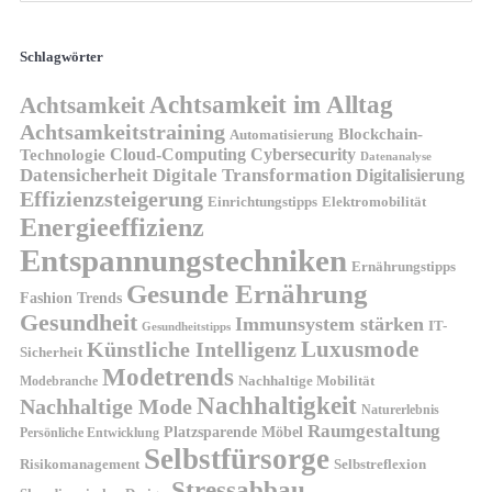
Schlagwörter
Achtsamkeit im Alltag
Achtsamkeit
Achtsamkeitstraining
Blockchain-
Automatisierung
Technologie
Cloud-Computing
Cybersecurity
Datenanalyse
Datensicherheit
Digitale Transformation
Digitalisierung
Effizienzsteigerung
Elektromobilität
Einrichtungstipps
Energieeffizienz
Entspannungstechniken
Ernährungstipps
Gesunde Ernährung
Fashion Trends
Gesundheit
Immunsystem stärken
IT-
Gesundheitstipps
Künstliche Intelligenz
Luxusmode
Sicherheit
Modetrends
Nachhaltige Mobilität
Modebranche
Nachhaltigkeit
Nachhaltige Mode
Naturerlebnis
Raumgestaltung
Platzsparende Möbel
Persönliche Entwicklung
Selbstfürsorge
Risikomanagement
Selbstreflexion
Stressabbau