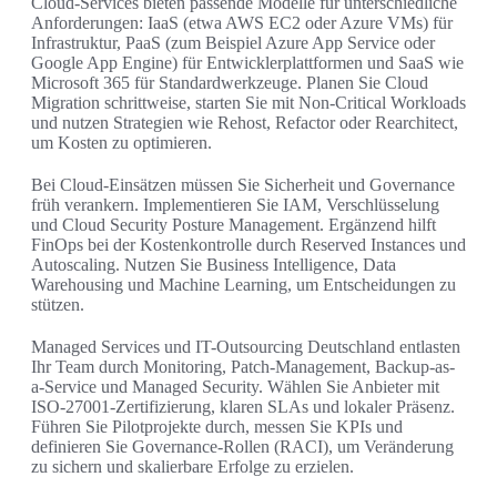
Cloud-Services bieten passende Modelle für unterschiedliche
Anforderungen: IaaS (etwa AWS EC2 oder Azure VMs) für
Infrastruktur, PaaS (zum Beispiel Azure App Service oder
Google App Engine) für Entwicklerplattformen und SaaS wie
Microsoft 365 für Standardwerkzeuge. Planen Sie Cloud
Migration schrittweise, starten Sie mit Non-Critical Workloads
und nutzen Strategien wie Rehost, Refactor oder Rearchitect,
um Kosten zu optimieren.
Bei Cloud-Einsätzen müssen Sie Sicherheit und Governance
früh verankern. Implementieren Sie IAM, Verschlüsselung
und Cloud Security Posture Management. Ergänzend hilft
FinOps bei der Kostenkontrolle durch Reserved Instances und
Autoscaling. Nutzen Sie Business Intelligence, Data
Warehousing und Machine Learning, um Entscheidungen zu
stützen.
Managed Services und IT-Outsourcing Deutschland entlasten
Ihr Team durch Monitoring, Patch-Management, Backup-as-
a-Service und Managed Security. Wählen Sie Anbieter mit
ISO-27001-Zertifizierung, klaren SLAs und lokaler Präsenz.
Führen Sie Pilotprojekte durch, messen Sie KPIs und
definieren Sie Governance-Rollen (RACI), um Veränderung
zu sichern und skalierbare Erfolge zu erzielen.