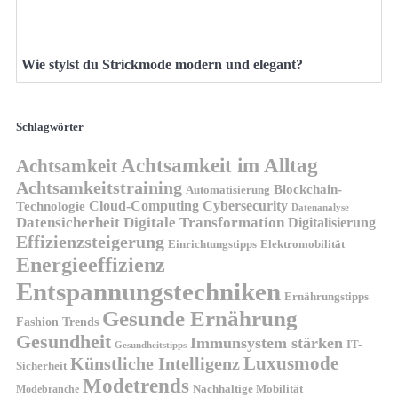
Wie stylst du Strickmode modern und elegant?
Schlagwörter
Achtsamkeit im Alltag
Achtsamkeit
Achtsamkeitstraining
Blockchain-
Automatisierung
Technologie
Cloud-Computing
Cybersecurity
Datenanalyse
Datensicherheit
Digitale Transformation
Digitalisierung
Effizienzsteigerung
Elektromobilität
Einrichtungstipps
Energieeffizienz
Entspannungstechniken
Ernährungstipps
Gesunde Ernährung
Fashion Trends
Gesundheit
Immunsystem stärken
IT-
Gesundheitstipps
Künstliche Intelligenz
Luxusmode
Sicherheit
Modetrends
Nachhaltige Mobilität
Modebranche