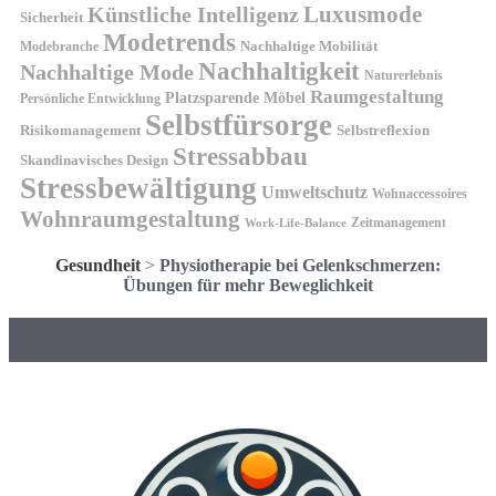
Künstliche Intelligenz
Luxusmode
Sicherheit
Modetrends
Nachhaltige Mobilität
Modebranche
Nachhaltigkeit
Nachhaltige Mode
Naturerlebnis
Raumgestaltung
Platzsparende Möbel
Persönliche Entwicklung
Selbstfürsorge
Risikomanagement
Selbstreflexion
Stressabbau
Skandinavisches Design
Stressbewältigung
Umweltschutz
Wohnaccessoires
Wohnraumgestaltung
Zeitmanagement
Work-Life-Balance
Gesundheit
>
Physiotherapie bei Gelenkschmerzen:
Übungen für mehr Beweglichkeit