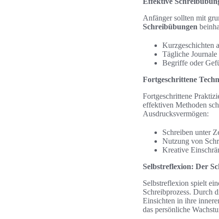
Effektive Schreibübun
Anfänger sollten mit gru
Schreibübungen
beinha
Kurzgeschichten a
Tägliche Journale
Begriffe oder Gef
Fortgeschrittene Techn
Fortgeschrittene Prakti
effektiven Methoden schä
Ausdrucksvermögen:
Schreiben unter Z
Nutzung von Schr
Kreative Einschrä
Selbstreflexion: Der S
Selbstreflexion spielt e
Schreibprozess. Durch d
Einsichten in ihre inner
das persönliche Wachst