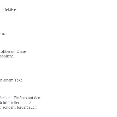
 effektive
rn.
ofitieren. Diese
rsönliche
n einem Text.
direkten Einfluss auf den
iftsteller tiefere
t, sondern fördert auch