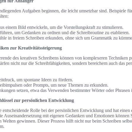
gen für Anfänger
ndlegenden Aufgaben beginnen, die leicht umsetzbar sind. Beispiele für
lten:
us einem Bild entwickeln, um die Vorstellungskraft zu stimulieren.
 führen, um Gedanken zu ordnen und die Schreibroutine zu etablieren.
ühle in freiem Schreiben erkunden, ohne sich um Grammatik zu kümme
iken zur Kreativitätssteigerung
zierende des kreativen Schreibens können von komplexeren Techniken pr
rfen nicht nur die Schreibfähigkeiten, sondern bereichern auch das pe
eitdruck, um spontane Ideen zu fördern.
eibimpulsen oder Prompts, um neue Themen zu erkunden.
nkungen setzen, etwa das Verwenden bestimmter Wörter oder Phrasen i
chlüssel zur persönlichen Entwicklung
ine entscheidende Rolle bei der persönlichen Entwicklung und hat einen 
ie Auseinandersetzung mit eigenen Gedanken und Emotionen können Schr
en Welten gewinnen. Dieser Prozess hilft nicht nur beim Schreiben selbs
um.