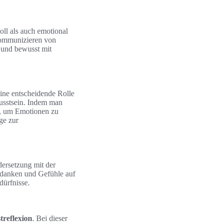
oll als auch emotional
Kommunizieren von
 und bewusst mit
eine entscheidende Rolle
usstsein. Indem man
n, um Emotionen zu
ge zur
dersetzung mit der
danken und Gefühle auf
dürfnisse.
treflexion
. Bei dieser