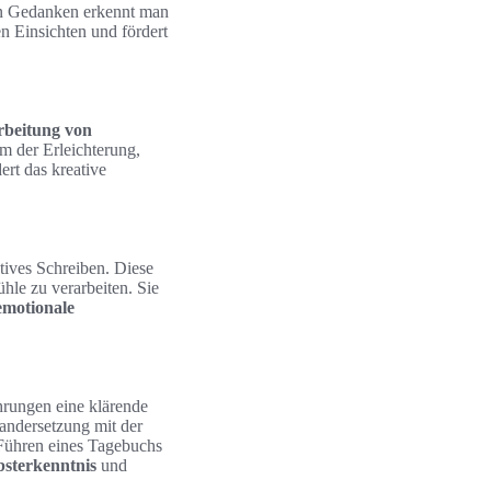
on Gedanken erkennt man
n Einsichten und fördert
rbeitung von
rm der Erleichterung,
rt das kreative
tives Schreiben. Diese
le zu verarbeiten. Sie
emotionale
hrungen eine klärende
andersetzung mit der
 Führen eines Tagebuchs
bsterkenntnis
und