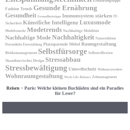
Ernährungstipps
Gesunde Ernährung
Fashion Trends
Gesundheit
Immunsystem stärken
IT-
Gesundheitstipps
Künstliche Intelligenz
Luxusmode
Sicherheit
Modetrends
Nachhaltige Mobilität
Modebranche
Nachhaltigkeit
Nachhaltige Mode
Naturerlebnis
Raumgestaltung
Platzsparende Möbel
Persönliche Entwicklung
Selbstfürsorge
Risikomanagement
Selbstreflexion
Stressabbau
Skandinavisches Design
Stressbewältigung
Umweltschutz
Wohnaccessoires
Wohnraumgestaltung
Zeitmanagement
Work-Life-Balance
Reisen
>
Paris: Welche kleinen Buchläden sind ein Paradies
für Leser?