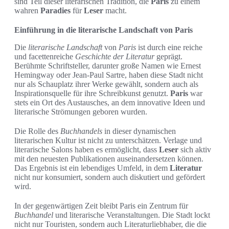
sind Teil dieser literarischen Tradition, die
Paris
zu einem
wahren
Paradies
für
Leser
macht.
Einführung in die literarische Landschaft von Paris
Die
literarische Landschaft
von
Paris
ist durch eine reiche
und facettenreiche
Geschichte der Literatur
geprägt.
Berühmte Schriftsteller, darunter große Namen wie Ernest
Hemingway oder Jean-Paul Sartre, haben diese Stadt nicht
nur als Schauplatz ihrer Werke gewählt, sondern auch als
Inspirationsquelle für ihre Schreibkunst genutzt.
Paris
war
stets ein Ort des Austausches, an dem innovative Ideen und
literarische Strömungen geboren wurden.
Die Rolle des
Buchhandels
in dieser dynamischen
literarischen Kultur ist nicht zu unterschätzen. Verlage und
literarische Salons haben es ermöglicht, dass
Leser
sich aktiv
mit den neuesten Publikationen auseinandersetzen können.
Das Ergebnis ist ein lebendiges Umfeld, in dem
Literatur
nicht nur konsumiert, sondern auch diskutiert und gefördert
wird.
In der gegenwärtigen Zeit bleibt Paris ein Zentrum für
Buchhandel
und literarische Veranstaltungen. Die Stadt lockt
nicht nur Touristen, sondern auch Literaturliebhaber, die die