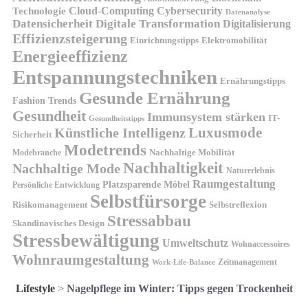
Technologie
Cloud-Computing
Cybersecurity
Datenanalyse
Datensicherheit
Digitale Transformation
Digitalisierung
Effizienzsteigerung
Elektromobilität
Einrichtungstipps
Energieeffizienz
Entspannungstechniken
Ernährungstipps
Gesunde Ernährung
Fashion Trends
Gesundheit
Immunsystem stärken
IT-
Gesundheitstipps
Künstliche Intelligenz
Luxusmode
Sicherheit
Modetrends
Nachhaltige Mobilität
Modebranche
Nachhaltigkeit
Nachhaltige Mode
Naturerlebnis
Raumgestaltung
Platzsparende Möbel
Persönliche Entwicklung
Selbstfürsorge
Risikomanagement
Selbstreflexion
Stressabbau
Skandinavisches Design
Stressbewältigung
Umweltschutz
Wohnaccessoires
Wohnraumgestaltung
Zeitmanagement
Work-Life-Balance
Lifestyle
>
Nagelpflege im Winter: Tipps gegen Trockenheit