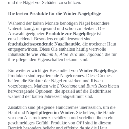
und die Nägel vor Schäden zu schützen.
Die besten Produkte für die Winter-Nagelpflege
Während der kalten Monate benötigen Nägel besondere
Unterstützung, um gesund und schön zu bleiben. Die
Auswahl geeigneter
Produkte zur Nagelpflege
ist
entscheidend. Besonders empfehlenswert sind
feuchtigkeitsspendende Nagelhautöle
, die trockener Haut
entgegenwirken. Diese Öle enthalten häufig wertvolle
Inhaltsstoffe wie
Vitamin E
,
Aloe Vera
und
Jojobaöl
, die für
ihre pflegenden Eigenschaften bekannt sind.
Ein weiterer wichtiger Bestandteil von
Winter-Nagelpflege
-
Produkten sind reparierende Nagelcremes. Diese Cremes
helfen, die Struktur der Nägel zu stärken und Rissen
vorzubeugen. Marken wie
L’Occitane
und
Burt’s Bees
bieten
hervorragende Optionen, die speziell auf die Bedürfnisse
während der kalten Jahreszeit abgestimmt sind.
Zusätzlich sind pflegende Handcremes unerlässlich, um die
Haut und
Nägel pflegen im Winter
. Sie helfen, die Hände
vor dem Austrocknen zu schützen und verleihen ihnen ein
geschmeidiges Gefühl. Produkte von
OPI
sind in diesem
Bereich besonders beliebt und effektiv, da sie die Haut