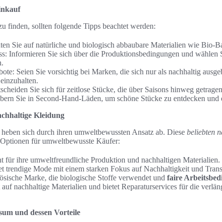
inkauf
u finden, sollten folgende Tipps beachtet werden:
ten Sie auf natürliche und biologisch abbaubare Materialien wie Bio-
ss: Informieren Sie sich über die Produktionsbedingungen und wählen 
n.
e: Seien Sie vorsichtig bei Marken, die sich nur als nachhaltig ausge
einzuhalten.
tscheiden Sie sich für zeitlose Stücke, die über Saisons hinweg getrag
bern Sie in Second-Hand-Läden, um schöne Stücke zu entdecken und 
achhaltige Kleidung
 heben sich durch ihren umweltbewussten Ansatz ab. Diese
beliebten 
n Optionen für umweltbewusste Käufer:
t für ihre umweltfreundliche Produktion und nachhaltigen Materialien.
et trendige Mode mit einem starken Fokus auf Nachhaltigkeit und Tran
ösische Marke, die biologische Stoffe verwendet und
faire Arbeitsbe
 auf nachhaltige Materialien und bietet Reparaturservices für die verl
um und dessen Vorteile