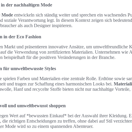
 in der nachhaltigen Mode
e Mode
entwickeln sich ständig weiter und sprechen ein wachsendes Pu
d soziale Verantwortung legt. In diesem Kontext zeigen sich bedeuten
braucher als auch Designer inspirieren.
n in der Eco Fashion
 Markt und präsentieren innovative Ansätze, um umweltfreundliche Kl
en auf die Verwendung von zertifizierten Materialien. Unternehmen wie
n beispielhaft für die positiven Veränderungen in der Branche.
n für umweltbewusste Styles
 spielen Farben und Materialien eine zentrale Rolle. Erdtöne sowie san
heit und tragen zur Schaffung eines harmonischen Looks bei.
Material
lle, Hanf und recycelte Stoffe bieten nicht nur nachhaltige Vorteile,
lvoll und umweltbewusst shoppen
en Wert auf *bewussten Einkauf* bei der Auswahl ihrer Kleidung. Es 
, die richtigen Entscheidungen zu treffen, ohne dabei auf Stil verzicht
tiger Mode wird so zu einem spannenden Abenteuer.