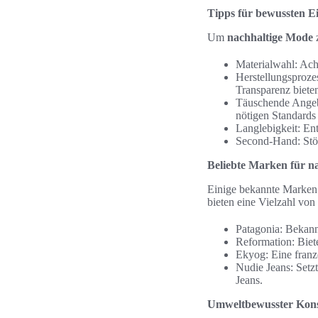
Tipps für bewussten E
Um
nachhaltige Mode
z
Materialwahl: Ach
Herstellungsproze
Transparenz biete
Täuschende Angebot
nötigen Standards 
Langlebigkeit: En
Second-Hand: Stö
Beliebte Marken für n
Einige bekannte Marken
bieten eine Vielzahl vo
Patagonia: Bekann
Reformation: Biet
Ekyog: Eine franz
Nudie Jeans: Setzt
Jeans.
Umweltbewusster Kons