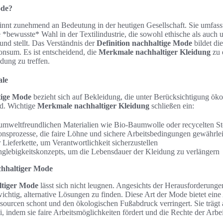
ode?
nnt zunehmend an Bedeutung in der heutigen Gesellschaft. Sie umfasst
 *bewusste* Wahl in der Textilindustrie, die sowohl ethische als auch
nd stellt. Das Verständnis der
Definition nachhaltige Mode
bildet di
nsum. Es ist entscheidend, die
Merkmale nachhaltiger Kleidung
zu 
dung zu treffen.
ale
tige Mode
bezieht sich auf Bekleidung, die unter Berücksichtigung öko
rd. Wichtige
Merkmale nachhaltiger Kleidung
schließen ein:
mweltfreundlichen Materialien wie Bio-Baumwolle oder recycelten St
onsprozesse, die faire Löhne und sichere Arbeitsbedingungen gewährlei
 Lieferkette, um Verantwortlichkeit sicherzustellen
glebigkeitskonzepts, um die Lebensdauer der Kleidung zu verlängern
chhaltiger Mode
ltiger Mode
lässt sich nicht leugnen. Angesichts der Herausforderunge
 wichtig, alternative Lösungen zu finden. Diese Art der Mode bietet ein
sourcen schont und den ökologischen Fußabdruck verringert. Sie trägt
, indem sie faire Arbeitsmöglichkeiten fördert und die Rechte der Arbei