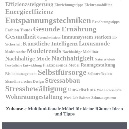
Effizienzsteigerung
Elektromobilität
Einrichtungstipps
Energieeffizienz
Entspannungstechniken
Ernährungstipps
Gesunde Ernährung
Fashion Trends
Gesundheit
Immunsystem stärken
IT-
Gesundheitstipps
Künstliche Intelligenz
Luxusmode
Sicherheit
Modetrends
Nachhaltige Mobilität
Modebranche
Nachhaltigkeit
Nachhaltige Mode
Naturerlebnis
Raumgestaltung
Platzsparende Möbel
Persönliche Entwicklung
Selbstfürsorge
Risikomanagement
Selbstreflexion
Stressabbau
Skandinavisches Design
Stressbewältigung
Umweltschutz
Wohnaccessoires
Wohnraumgestaltung
Zeitmanagement
Work-Life-Balance
Zuhause
>
Multifunktionale Möbel für kleine Räume: Ideen
und Tipps