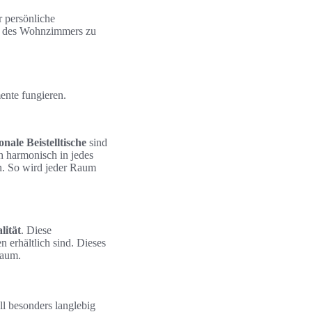
r persönliche
il des Wohnzimmers zu
ente fungieren.
nale Beistelltische
sind
ch harmonisch in jedes
en. So wird jeder Raum
lität
. Diese
 erhältlich sind. Dieses
Raum.
ll besonders langlebig