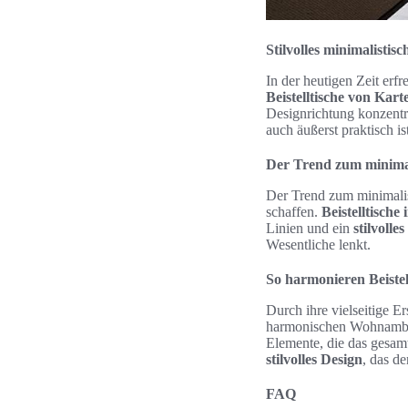
Stilvolles minimalistis
In der heutigen Zeit erfr
Beistelltische von Karte
Designrichtung konzentri
auch äußerst praktisch ist
Der Trend zum minimal
Der Trend zum minimalist
schaffen.
Beistelltisch
Linien und ein
stilvolle
Wesentliche lenkt.
So harmonieren Beiste
Durch ihre vielseitige E
harmonischen Wohnambien
Elemente, die das gesam
stilvolles Design
, das d
FAQ