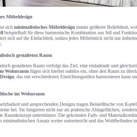
ches Möbeldesign
eut sich
minimalistisches Möbeldesign
immer größerer Beliebtheit, w
ll
beispielhaft für diese harmonische Kombination aus Stil und Funktion
ert sich auf die Einfachheit, sodass jedes Möbelstück nicht nur ästhet
.
istisch gestalteten Raum
isch gestalteten Raum verfolgt das Ziel, eine einladende und gleichze
e im Wohnraum
fügen sich hierbei nahtlos ein, ohne den Raum zu überla
s Design
, das mit verschiedenen Einrichtungsstilen harmonieren kann u
lltische im Wohnraum
rsetzbarkeit und ansprechenden Designs tragen Beistelltische von Kartel
te bei. Sie fungieren nicht nur als praktische Ablageflächen, sondern
te Raumkonzept unterstützen. Die gekonnten Farb- und Materialkombin
en minimalistischen Ansatz weiter unterstreicht und das Wohlbefinden i