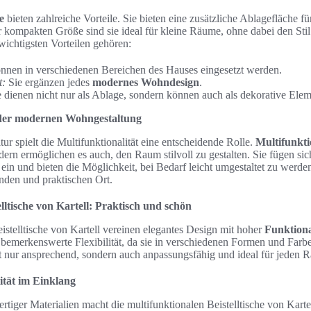
e
bieten zahlreiche Vorteile. Sie bieten eine zusätzliche Ablagefläche fü
 kompakten Größe sind sie ideal für kleine Räume, ohne dabei den St
wichtigsten Vorteilen gehören:
nnen in verschiedenen Bereichen des Hauses eingesetzt werden.
t:
Sie ergänzen jedes
modernes Wohndesign
.
 dienen nicht nur als Ablage, sondern können auch als dekorative Elem
n der modernen Wohngestaltung
ur spielt die Multifunktionalität eine entscheidende Rolle.
Multifunktio
ndern ermöglichen es auch, den Raum stilvoll zu gestalten. Sie fügen si
ein und bieten die Möglichkeit, bei Bedarf leicht umgestaltet zu werd
nden und praktischen Ort.
lltische von Kartell: Praktisch und schön
istelltische von Kartell vereinen elegantes Design mit hoher
Funktiona
bemerkenswerte Flexibilität, da sie in verschiedenen Formen und Farben
ht nur ansprechend, sondern auch anpassungsfähig und ideal für jeden 
ität im Einklang
ger Materialien macht die multifunktionalen Beistelltische von Karte