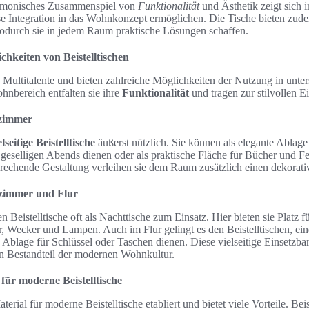
harmonisches Zusammenspiel von
Funktionalität
und Ästhetik zeigt sich 
ose Integration in das Wohnkonzept ermöglichen. Die Tische bieten zud
odurch sie in jedem Raum praktische Lösungen schaffen.
ichkeiten von Beistelltischen
e Multitalente und bieten zahlreiche Möglichkeiten der Nutzung in unt
hnbereich entfalten sie ihre
Funktionalität
und tragen zur stilvollen Ei
nzimmer
elseitige Beistelltische
äußerst nützlich. Sie können als elegante Ablag
geselligen Abends dienen oder als praktische Fläche für Bücher und F
rechende Gestaltung verleihen sie dem Raum zusätzlich einen dekorati
afzimmer und Flur
eistelltische oft als Nachttische zum Einsatz. Hier bieten sie Platz f
 Wecker und Lampen. Auch im Flur gelingt es den Beistelltischen, ei
s Ablage für Schlüssel oder Taschen dienen. Diese vielseitige Einsetzbar
n Bestandteil der modernen Wohnkultur.
 für moderne Beistelltische
aterial für moderne Beistelltische etabliert und bietet viele Vorteile. Be