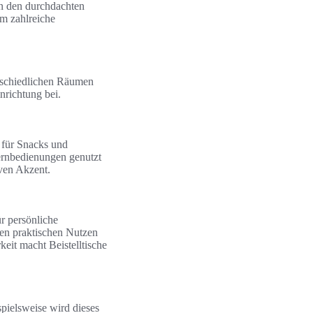
in den durchdachten
em zahlreiche
erschiedlichen Räumen
nrichtung bei.
e für Snacks und
ernbedienungen genutzt
ven Akzent.
ür persönliche
nen praktischen Nutzen
keit macht Beistelltische
ispielsweise wird dieses