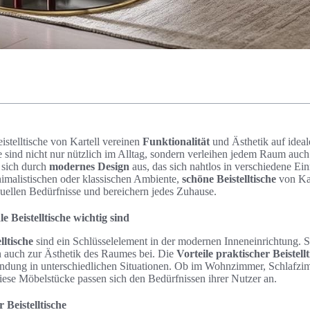
istelltische von Kartell vereinen
Funktionalität
und Ästhetik auf ideal
he sind nicht nur nützlich im Alltag, sondern verleihen jedem Raum auc
 sich durch
modernes Design
aus, das sich nahtlos in verschiedene Ei
nimalistischen oder klassischen Ambiente,
schöne Beistelltische
von Kar
duellen Bedürfnisse und bereichern jedes Zuhause.
 Beistelltische wichtig sind
lltische
sind ein Schlüsselelement in der modernen Inneneinrichtung. Si
en auch zur Ästhetik des Raumes bei. Die
Vorteile praktischer Beistellt
endung in unterschiedlichen Situationen. Ob im Wohnzimmer, Schlafzi
iese Möbelstücke passen sich den Bedürfnissen ihrer Nutzer an.
 Beistelltische