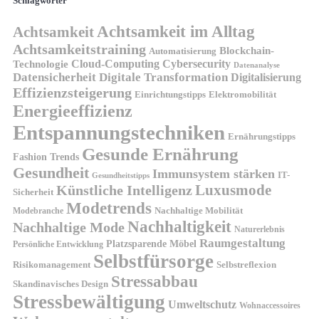
Schlagwörter
Achtsamkeit im Alltag
Achtsamkeit
Achtsamkeitstraining
Blockchain-
Automatisierung
Technologie
Cloud-Computing
Cybersecurity
Datenanalyse
Datensicherheit
Digitale Transformation
Digitalisierung
Effizienzsteigerung
Elektromobilität
Einrichtungstipps
Energieeffizienz
Entspannungstechniken
Ernährungstipps
Gesunde Ernährung
Fashion Trends
Gesundheit
Immunsystem stärken
IT-
Gesundheitstipps
Künstliche Intelligenz
Luxusmode
Sicherheit
Modetrends
Nachhaltige Mobilität
Modebranche
Nachhaltigkeit
Nachhaltige Mode
Naturerlebnis
Raumgestaltung
Platzsparende Möbel
Persönliche Entwicklung
Selbstfürsorge
Risikomanagement
Selbstreflexion
Stressabbau
Skandinavisches Design
Stressbewältigung
Umweltschutz
Wohnaccessoires