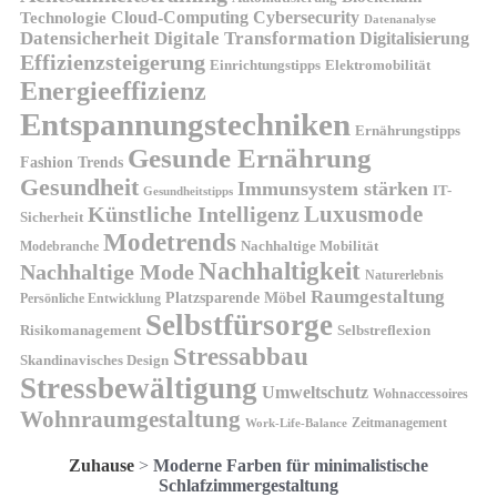
Technologie
Cloud-Computing
Cybersecurity
Datenanalyse
Datensicherheit
Digitale Transformation
Digitalisierung
Effizienzsteigerung
Elektromobilität
Einrichtungstipps
Energieeffizienz
Entspannungstechniken
Ernährungstipps
Gesunde Ernährung
Fashion Trends
Gesundheit
Immunsystem stärken
IT-
Gesundheitstipps
Künstliche Intelligenz
Luxusmode
Sicherheit
Modetrends
Nachhaltige Mobilität
Modebranche
Nachhaltigkeit
Nachhaltige Mode
Naturerlebnis
Raumgestaltung
Platzsparende Möbel
Persönliche Entwicklung
Selbstfürsorge
Risikomanagement
Selbstreflexion
Stressabbau
Skandinavisches Design
Stressbewältigung
Umweltschutz
Wohnaccessoires
Wohnraumgestaltung
Zeitmanagement
Work-Life-Balance
Zuhause
>
Moderne Farben für minimalistische
Schlafzimmergestaltung