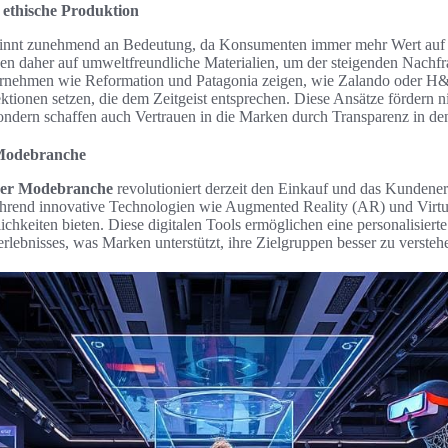
ethische Produktion
nnt zunehmend an Bedeutung, da Konsumenten immer mehr Wert au
zen daher auf umweltfreundliche Materialien, um der steigenden Nachf
ernehmen wie Reformation und Patagonia zeigen, wie Zalando oder H
tionen setzen, die dem Zeitgeist entsprechen. Diese Ansätze fördern ni
ondern schaffen auch Vertrauen in die Marken durch Transparenz in de
r Modebranche
 der Modebranche
revolutioniert derzeit den Einkauf und das Kundene
, während innovative Technologien wie Augmented Reality (AR) und Virt
hkeiten bieten. Diese digitalen Tools ermöglichen eine personalisierte
rlebnisses, was Marken unterstützt, ihre Zielgruppen besser zu verste