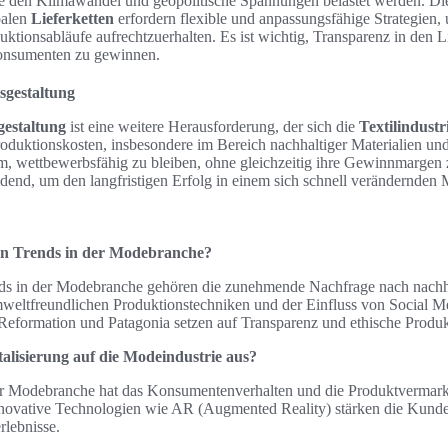
 den Klimawandel und geopolitische Spannungen belastet werden. Di
balen
Lieferketten
erfordern flexible und anpassungsfähige Strategien
ktionsabläufe aufrechtzuerhalten. Es ist wichtig, Transparenz in den Li
onsumenten zu gewinnen.
sgestaltung
gestaltung
ist eine weitere Herausforderung, der sich die
Textilindustr
roduktionskosten, insbesondere im Bereich nachhaltiger Materialien u
, wettbewerbsfähig zu bleiben, ohne gleichzeitig ihre Gewinnmargen 
eidend, um den langfristigen Erfolg in einem sich schnell verändernden 
ten Trends in der Modebranche?
nds in der Modebranche gehören die zunehmende Nachfrage nach nachh
eltfreundlichen Produktionstechniken und der Einfluss von Social M
eformation und Patagonia setzen auf Transparenz und ethische Produk
talisierung auf die Modeindustrie aus?
der Modebranche hat das Konsumentenverhalten und die Produktvermarkt
novative Technologien wie AR (Augmented Reality) stärken die Kund
rlebnisse.