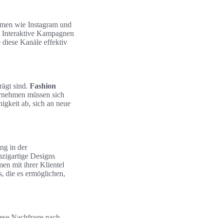
ormen wie Instagram und
. Interaktive Kampagnen
 diese Kanäle effektiv
rägt sind.
Fashion
ternehmen müssen sich
igkeit ab, sich an neue
ng in der
nzigartige Designs
en mit ihrer Klientel
s, die es ermöglichen,
iese Nachfrage nach