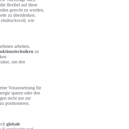
ie flexibel auf diese
nden gerecht zu werden,
kette zu überdenken.
 eindrucksvoll, wie
nehmen arbeiten,
uktionstechniken
zu
rken
nsätze, um den
 eine Voraussetzung für
ergie sparen oder den
gen nicht nur zur
u positionieren.
urch
globale