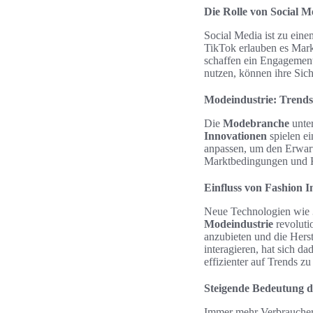
Die Rolle von Social 
Social Media ist zu ein
TikTok erlauben es Mark
schaffen ein Engagement
nutzen, können ihre Sic
Modeindustrie: Trend
Die
Modebranche
unter
Innovationen
spielen ei
anpassen, um den Erwart
Marktbedingungen und 
Einfluss von Fashion I
Neue Technologien wie 
Modeindustrie
revolutio
anzubieten und die Hers
interagieren, hat sich d
effizienter auf Trends z
Steigende Bedeutung 
Immer mehr Verbraucher 