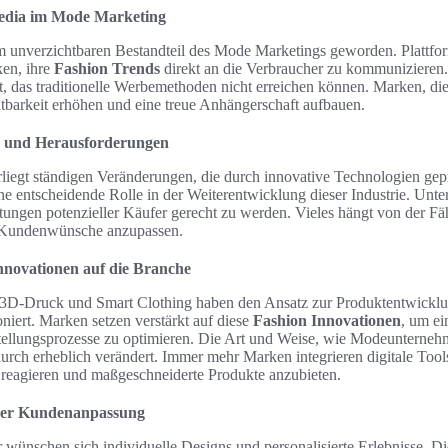
Media im Mode Marketing
em unverzichtbaren Bestandteil des Mode Marketings geworden. Plattf
en, ihre
Fashion Trends
direkt an die Verbraucher zu kommunizieren
, das traditionelle Werbemethoden nicht erreichen können. Marken, die
htbarkeit erhöhen und eine treue Anhängerschaft aufbauen.
s und Herausforderungen
liegt ständigen Veränderungen, die durch innovative Technologien gep
ne entscheidende Rolle in der Weiterentwicklung dieser Industrie. Un
ungen potenzieller Käufer gerecht zu werden. Vieles hängt von der Fäh
Kundenwünsche anzupassen.
nnovationen auf die Branche
3D-Druck und Smart Clothing haben den Ansatz zur Produktentwicklu
niert. Marken setzen verstärkt auf diese
Fashion Innovationen
, um ei
tellungsprozesse zu optimieren. Die Art und Weise, wie Modeunternehm
adurch erheblich verändert. Immer mehr Marken integrieren digitale Tool
u reagieren und maßgeschneiderte Produkte anzubieten.
der Kundenanpassung
wünschen sich individuelle Designs und personalisierte Erlebnisse. D