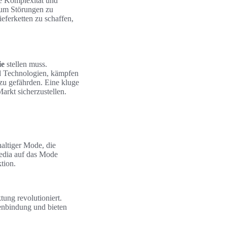
e Komplexität und
, um Störungen zu
eferketten zu schaffen,
ie
stellen muss.
nd Technologien, kämpfen
zu gefährden. Eine kluge
Markt sicherzustellen.
altiger Mode, die
edia auf das Mode
tion.
ung revolutioniert.
enbindung und bieten