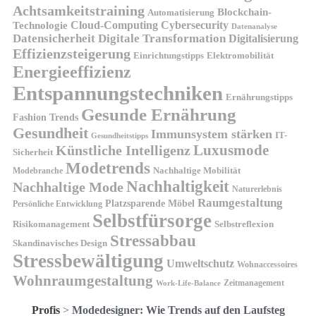
Achtsamkeitstraining
Blockchain-
Automatisierung
Technologie
Cloud-Computing
Cybersecurity
Datenanalyse
Datensicherheit
Digitale Transformation
Digitalisierung
Effizienzsteigerung
Elektromobilität
Einrichtungstipps
Energieeffizienz
Entspannungstechniken
Ernährungstipps
Gesunde Ernährung
Fashion Trends
Gesundheit
Immunsystem stärken
IT-
Gesundheitstipps
Künstliche Intelligenz
Luxusmode
Sicherheit
Modetrends
Nachhaltige Mobilität
Modebranche
Nachhaltigkeit
Nachhaltige Mode
Naturerlebnis
Raumgestaltung
Platzsparende Möbel
Persönliche Entwicklung
Selbstfürsorge
Risikomanagement
Selbstreflexion
Stressabbau
Skandinavisches Design
Stressbewältigung
Umweltschutz
Wohnaccessoires
Wohnraumgestaltung
Zeitmanagement
Work-Life-Balance
Profis
>
Modedesigner: Wie Trends auf den Laufsteg