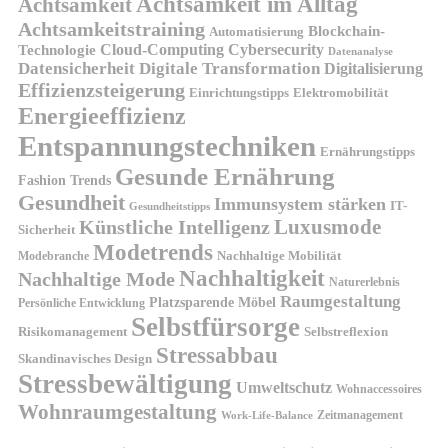
Achtsamkeit im Alltag
Achtsamkeit
Achtsamkeitstraining
Blockchain-
Automatisierung
Technologie
Cloud-Computing
Cybersecurity
Datenanalyse
Datensicherheit
Digitale Transformation
Digitalisierung
Effizienzsteigerung
Elektromobilität
Einrichtungstipps
Energieeffizienz
Entspannungstechniken
Ernährungstipps
Gesunde Ernährung
Fashion Trends
Gesundheit
Immunsystem stärken
IT-
Gesundheitstipps
Künstliche Intelligenz
Luxusmode
Sicherheit
Modetrends
Nachhaltige Mobilität
Modebranche
Nachhaltigkeit
Nachhaltige Mode
Naturerlebnis
Raumgestaltung
Platzsparende Möbel
Persönliche Entwicklung
Selbstfürsorge
Risikomanagement
Selbstreflexion
Stressabbau
Skandinavisches Design
Stressbewältigung
Umweltschutz
Wohnaccessoires
Wohnraumgestaltung
Zeitmanagement
Work-Life-Balance