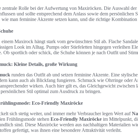
ne zentrale Rolle bei der Aufwertung von Maxiröcken. Die Auswahl de
flussen und sollte entsprechend dem Anlass sowie dem persönlichen S
n, wie man feminine Akzente setzen kann, und die richtige Kombination
 Schuhe
 einem Maxirock hängt stark vom gewünschten Stil ab. Flache Sandale
ässigen Look im Alltag. Pumps oder Stiefeletten hingegen verleihen El
e. Ob sportlich oder schick, die Schuhe können je nach Outfit und Stim
muck: Kleine Details, große Wirkung
muck
runden das Outfit ab und setzen feminine Akzente. Eine stylische 
dern kann auch als Blickfang fungieren. Schmuck wie Ohrringe oder 
ansprechender wirken. Auch hier gilt es, das Gleichgewicht zwischen l
 persönlichen Stil optimal zum Ausdruck zu bringen.
 Frühlingsmode: Eco-Friendly Maxiröcke
elt sich stetig weiter, und immer mehr Verbraucher legen Wert auf
Na
llen Frühlingsmode stehen
Eco-Friendly Maxiröcke
im Mittelpunkt, die
ndlich sind. Diese Maxiröcke werden aus nachhaltigen Materialien w
offen gefertigt, was ihnen eine besondere Attraktivität verleiht.