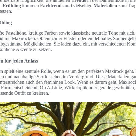
underbare Möglichkeit, die aktuellen
Trends
in der Damenmode in die
im
Frühling
kommen
Farbtrends
und vielseitige
Materialien
zum Trag
setzen.
ühling
fte Pastelltöne, kräftige Farben sowie klassische neutrale Töne mit sich
d mit Maxiröcken. Ob ein zarter Flieder oder ein lebhaftes Sonnengel
l abgestimmte Möglichkeiten. Sie laden dazu ein, mit verschiedenen Ko
sönliche Akzente zu setzen.
n für jeden Anlass
en
spielt eine zentrale Rolle, wenn es um den perfekten Maxirock geht.
en und nachhaltige Stoffe stehen im Vordergrund. Diese Materialien gar
nterstreichen auch den femininen Look. Wenn es darum geht, Maxiröck
e Form entscheidend. Ob A-Linie, Wickeloptik oder gerade geschnitten, d
sende Outfit zu kreieren.