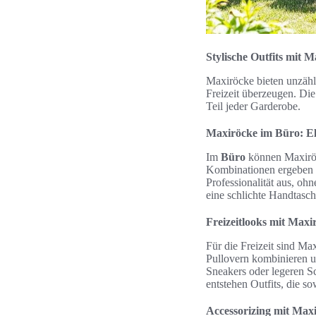
Stylische Outfits mit 
Maxiröcke bieten unzähl
Freizeit überzeugen. Die
Teil jeder Garderobe.
Maxiröcke im Büro: El
Im
Büro
können Maxiröck
Kombinationen ergeben si
Professionalität aus, oh
eine schlichte Handtasc
Freizeitlooks mit Maxi
Für die Freizeit sind Ma
Pullovern kombinieren u
Sneakers oder legeren S
entstehen Outfits, die so
Accessorizing mit Maxi