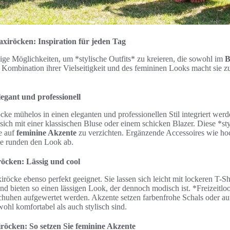
Maxiröcken: Inspiration für jeden Tag
ige Möglichkeiten, um *stylische Outfits* zu kreieren, die sowohl im
B
 Kombination ihrer Vielseitigkeit und des femininen Looks macht sie 
egant und professionell
e mühelos in einen eleganten und professionellen Stil integriert werd
ch mit einer klassischen Bluse oder einem schicken Blazer. Diese *styl
ne auf
feminine Akzente
zu verzichten. Ergänzende Accessoires wie h
he runden den Look ab.
röcken: Lässig und cool
xiröcke ebenso perfekt geeignet. Sie lassen sich leicht mit lockeren T-S
nd bieten so einen lässigen Look, der dennoch modisch ist. *Freizeitl
chuhen aufgewertet werden. Akzente setzen farbenfrohe Schals oder auf
wohl komfortabel als auch stylisch sind.
röcken: So setzen Sie feminine Akzente