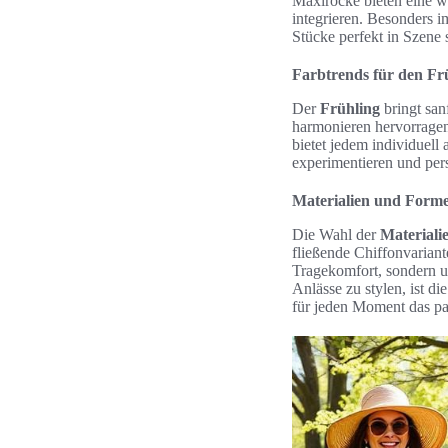
Maxiröcke bieten eine w
integrieren. Besonders 
Stücke perfekt in Szene 
Farbtrends für den Fr
Der
Frühling
bringt san
harmonieren hervorragen
bietet jedem individuel
experimentieren und per
Materialien und Forme
Die Wahl der
Materiali
fließende Chiffonvariant
Tragekomfort, sondern u
Anlässe zu stylen, ist di
für jeden Moment das pas