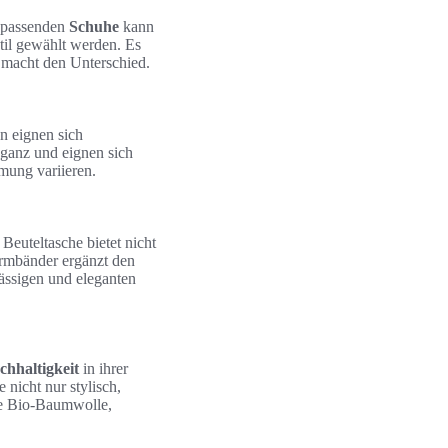
r passenden
Schuhe
kann
til gewählt werden. Es
 macht den Unterschied.
n eignen sich
eganz und eignen sich
mung variieren.
Beuteltasche bietet nicht
Armbänder ergänzt den
ässigen und eleganten
chhaltigkeit
in ihrer
 nicht nur stylisch,
ie Bio-Baumwolle,