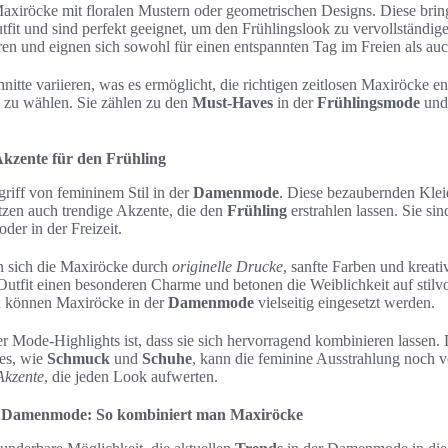
Maxiröcke mit floralen Mustern oder geometrischen Designs. Diese brin
tfit und sind perfekt geeignet, um den Frühlingslook zu vervollständige
ren und eignen sich sowohl für einen entspannten Tag im Freien als au
itte variieren, was es ermöglicht, die richtigen zeitlosen Maxiröcke e
e zu wählen. Sie zählen zu den
Must-Haves
in der
Frühlingsmode
und 
.
kzente für den Frühling
riff von femininem Stil in der
Damenmode
. Diese bezaubernden Klei
tzen auch trendige Akzente, die den
Frühling
erstrahlen lassen. Sie sin
oder in der Freizeit.
en sich die Maxiröcke durch
originelle Drucke
, sanfte Farben und kreati
Outfit einen besonderen Charme und betonen die Weiblichkeit auf stilv
n können Maxiröcke in der
Damenmode
vielseitig eingesetzt werden.
ser Mode-Highlights ist, dass sie sich hervorragend kombinieren lassen. 
res, wie
Schmuck
und
Schuhe
, kann die feminine Ausstrahlung noch v
Akzente
, die jeden Look aufwerten.
er Damenmode: So kombiniert man Maxiröcke