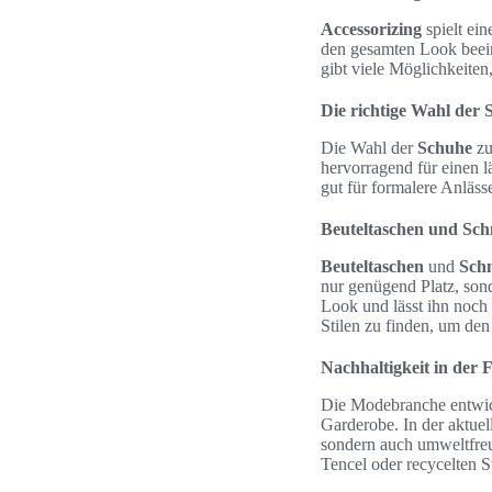
Accessorizing
spielt ei
den gesamten Look beein
gibt viele Möglichkeite
Die richtige Wahl der
Die Wahl der
Schuhe
zu
hervorragend für einen l
gut für formalere Anläss
Beuteltaschen und Sch
Beuteltaschen
und
Sch
nur genügend Platz, son
Look und lässt ihn noch 
Stilen zu finden, um den
Nachhaltigkeit in der
Die Modebranche entwick
Garderobe. In der aktue
sondern auch umweltfreu
Tencel oder recycelten St