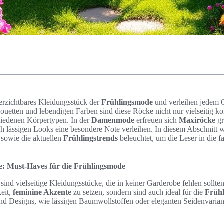
erzichtbares Kleidungsstück der
Frühlingsmode
und verleihen jedem 
houetten und lebendigen Farben sind diese Röcke nicht nur vielseitig k
iedenen Körpertypen. In der
Damenmode
erfreuen sich
Maxiröcke
gr
h lässigen Looks eine besondere Note verleihen. In diesem Abschnitt w
sowie die aktuellen
Frühlingstrends
beleuchtet, um die Leser in die f
ke: Must-Haves für die Frühlingsmode
ind vielseitige Kleidungsstücke, die in keiner Garderobe fehlen sollten
eit,
feminine Akzente
zu setzen, sondern sind auch ideal für die
Früh
d Designs, wie lässigen Baumwollstoffen oder eleganten Seidenvariant