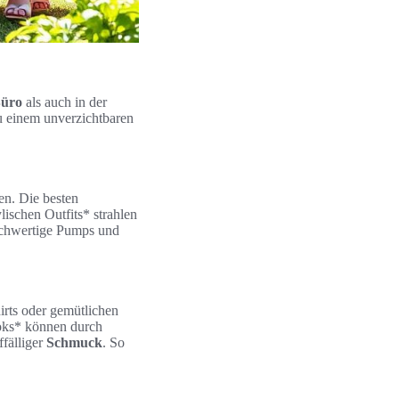
üro
als auch in der
zu einem unverzichtbaren
en. Die besten
ischen Outfits* strahlen
ochwertige Pumps und
hirts oder gemütlichen
ooks* können durch
fälliger
Schmuck
. So