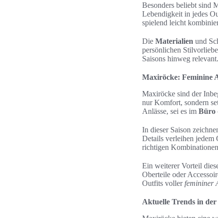
Besonders beliebt sind 
Lebendigkeit in jedes Ou
spielend leicht kombinie
Die
Materialien
und Schn
persönlichen Stilvorlieb
Saisons hinweg relevant
Maxiröcke: Feminine A
Maxiröcke sind der Inbeg
nur Komfort, sondern se
Anlässe, sei es im
Büro
In dieser Saison zeichn
Details verleihen jedem 
richtigen Kombinatione
Ein weiterer Vorteil die
Oberteile oder Accessoi
Outfits voller
femininer 
Aktuelle Trends in d