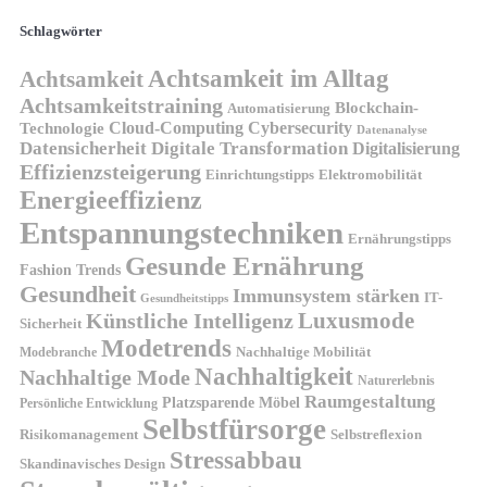
Schlagwörter
Achtsamkeit im Alltag
Achtsamkeit
Achtsamkeitstraining
Blockchain-
Automatisierung
Technologie
Cloud-Computing
Cybersecurity
Datenanalyse
Datensicherheit
Digitale Transformation
Digitalisierung
Effizienzsteigerung
Elektromobilität
Einrichtungstipps
Energieeffizienz
Entspannungstechniken
Ernährungstipps
Gesunde Ernährung
Fashion Trends
Gesundheit
Immunsystem stärken
IT-
Gesundheitstipps
Künstliche Intelligenz
Luxusmode
Sicherheit
Modetrends
Nachhaltige Mobilität
Modebranche
Nachhaltigkeit
Nachhaltige Mode
Naturerlebnis
Raumgestaltung
Platzsparende Möbel
Persönliche Entwicklung
Selbstfürsorge
Risikomanagement
Selbstreflexion
Stressabbau
Skandinavisches Design