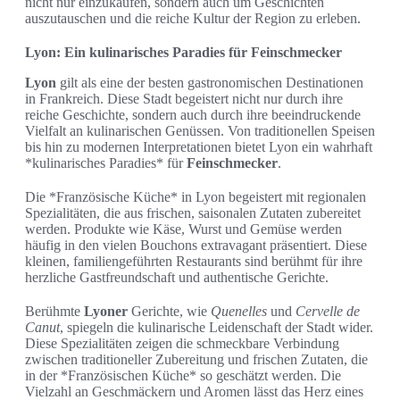
nicht nur einzukaufen, sondern auch um Geschichten
auszutauschen und die reiche Kultur der Region zu erleben.
Lyon: Ein kulinarisches Paradies für Feinschmecker
Lyon
gilt als eine der besten gastronomischen Destinationen
in Frankreich. Diese Stadt begeistert nicht nur durch ihre
reiche Geschichte, sondern auch durch ihre beeindruckende
Vielfalt an kulinarischen Genüssen. Von traditionellen Speisen
bis hin zu modernen Interpretationen bietet Lyon ein wahrhaft
*kulinarisches Paradies* für
Feinschmecker
.
Die *Französische Küche* in Lyon begeistert mit regionalen
Spezialitäten, die aus frischen, saisonalen Zutaten zubereitet
werden. Produkte wie Käse, Wurst und Gemüse werden
häufig in den vielen Bouchons extravagant präsentiert. Diese
kleinen, familiengeführten Restaurants sind berühmt für ihre
herzliche Gastfreundschaft und authentische Gerichte.
Berühmte
Lyoner
Gerichte, wie
Quenelles
und
Cervelle de
Canut
, spiegeln die kulinarische Leidenschaft der Stadt wider.
Diese Spezialitäten zeigen die schmeckbare Verbindung
zwischen traditioneller Zubereitung und frischen Zutaten, die
in der *Französischen Küche* so geschätzt werden. Die
Vielzahl an Geschmäckern und Aromen lässt das Herz eines