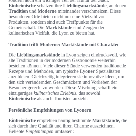
sondern auch ein wichtiger Teil der Kultur der Stadt.
Einheimische
schätzen ihre
Lieblingsmarkstände
, an denen
Tradition
und
Moderne
miteinander verschmelzen. Diese
besonderen Orte bieten nicht nur eine Vielzahl von
Produkten, sondern sind auch Treffpunkte für die
Gemeinschaft. Die
Marktstände
sind Zeugen der
kulinarischen Vielfalt, die Lyon zu bieten hat.
Tradition trifft Moderne: Marktstände mit Charakter
Die
Lieblingsmarkstände
in Lyon zeigen eindrucksvoll, wie
alte Traditionen in der modernen Gastronomie weiterhin
bestehen können. Viele dieser Stände verwenden traditionelle
Rezepte und Methoden, um typische
Lyoner
Spezialitäten
anzubieten. Gleichzeitig integrieren sie innovative Ideen, um
den sich verändernden Geschmäckern und Vorlieben der
Besucher gerecht zu werden. Diese Mischung schafft ein
einzigartiges
kulinarisches Erlebnis
, das sowohl
Einheimische
als auch Touristen anzieht.
Persönliche Empfehlungen von Lyonern
Einheimische
empfehlen häufig bestimmte
Marktstände
, die
sich durch ihre Qualität und ihren Charme auszeichnen.
Beliebte
Empfehlungen
umfassen: