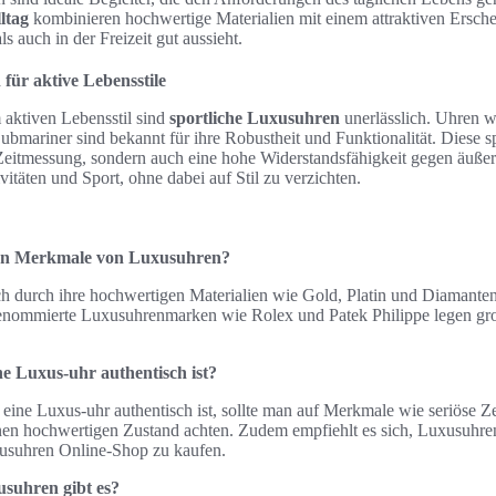
ltag
kombinieren hochwertige Materialien mit einem attraktiven Ersche
s auch in der Freizeit gut aussieht.
für aktive Lebensstile
aktiven Lebensstil sind
sportliche Luxusuhren
unerlässlich. Uhren 
ubmariner sind bekannt für ihre Robustheit und Funktionalität. Diese 
 Zeitmessung, sondern auch eine hohe Widerstandsfähigkeit gegen äußere
vitäten und Sport, ohne dabei auf Stil zu verzichten.
ten Merkmale von Luxusuhren?
h durch ihre hochwertigen Materialien wie Gold, Platin und Diamanten
nommierte Luxusuhrenmarken wie Rolex und Patek Philippe legen gr
ne Luxus-uhr authentisch ist?
eine Luxus-uhr authentisch ist, sollte man auf Merkmale wie seriöse Zert
en hochwertigen Zustand achten. Zudem empfiehlt es sich, Luxusuhre
usuhren Online-Shop zu kaufen.
suhren gibt es?