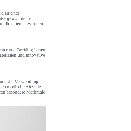
e zu einer
außergewöhnliche
 die einen stressfreien
er und Breitling bieten
terialien und innovative
.
n und die Verwendung
auch modische Akzente.
hren besondere Merkmale