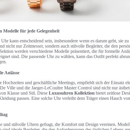
 Modelle für jede Gelegenheit
 Uhr kann entscheidend sein, insbesondere wenn es darum geht, sie zu
d nicht nur Zeitmesser, sondern auch stilvolle Begleiter, die den persön
r Sektion werden verschiedene Modelle präsentiert, die für formelle Anlä
eeignet sind. Die passende Uhr zu wählen, kann das Outfit perfekt abru
gen.
le Anlässe
e Hochzeiten und geschäftliche Meetings, empfiehlt sich der Einsatz e
e Ville und die Jaeger-LeCoultre Master Control sind nicht nur ästhet
on Klasse und Stil. Diese
Luxusuhren Kollektion
bietet zeitlose Des
Kleidung passen. Eine solche Uhr verleiht dem Träger einen Hauch vo
ltag
le und stilvolle Uhren gefragt, die Komfort mit Design vereinen. Model
 sind ideale Begleiter, die den Anforderungen des täglichen Lebens ge