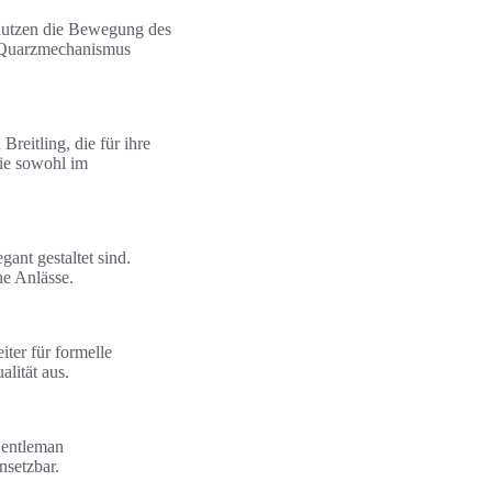
nutzen die Bewegung des
 Quarzmechanismus
eitling, die für ihre
die sowohl im
ant gestaltet sind.
ne Anlässe.
ter für formelle
lität aus.
 Gentleman
nsetzbar.