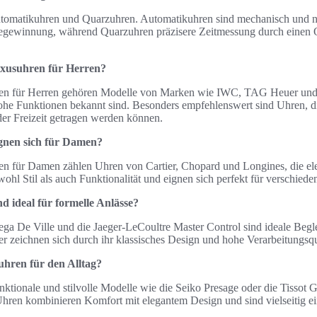
Automatikuhren und Quarzuhren. Automatikuhren sind mechanisch und 
egewinnung, während Quarzuhren präzisere Zeitmessung durch einen
uxusuhren für Herren?
en für Herren gehören Modelle von Marken wie IWC, TAG Heuer und Br
hohe Funktionen bekannt sind. Besonders empfehlenswert sind Uhren, 
der Freizeit getragen werden können.
gnen sich für Damen?
n für Damen zählen Uhren von Cartier, Chopard und Longines, die eleg
ohl Stil als auch Funktionalität und eignen sich perfekt für verschiede
 ideal für formelle Anlässe?
a De Ville und die Jaeger-LeCoultre Master Control sind ideale Beglei
r zeichnen sich durch ihr klassisches Design und hohe Verarbeitungsqua
suhren für den Alltag?
funktionale und stilvolle Modelle wie die Seiko Presage oder die Tissot
hren kombinieren Komfort mit elegantem Design und sind vielseitig ei