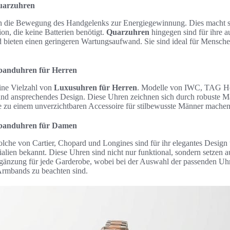
uarzuhren
 die Bewegung des Handgelenks zur Energiegewinnung. Dies macht si
n, die keine Batterien benötigt.
Quarzuhren
hingegen sind für ihre 
bieten einen geringeren Wartungsaufwand. Sie sind ideal für Menschen,
banduhren für Herren
ine Vielzahl von
Luxusuhren für Herren
. Modelle von IWC, TAG Heu
und ansprechendes Design. Diese Uhren zeichnen sich durch robuste Ma
ie zu einem unverzichtbaren Accessoire für stilbewusste Männer machen
mbanduhren für Damen
che von Cartier, Chopard und Longines sind für ihr elegantes Desig
alien bekannt. Diese Uhren sind nicht nur funktional, sondern setzen 
Ergänzung für jede Garderobe, wobei bei der Auswahl der passenden U
Armbands zu beachten sind.