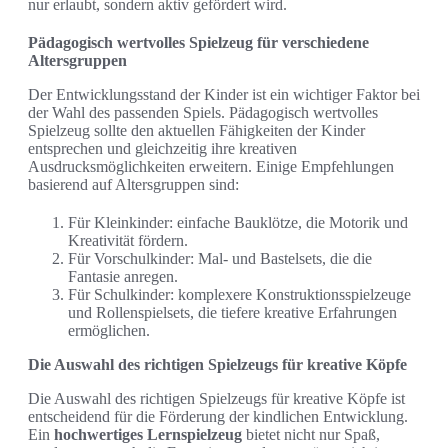
nur erlaubt, sondern aktiv gefördert wird.
Pädagogisch wertvolles Spielzeug für verschiedene
Altersgruppen
Der Entwicklungsstand der Kinder ist ein wichtiger Faktor bei
der Wahl des passenden Spiels. Pädagogisch wertvolles
Spielzeug sollte den aktuellen Fähigkeiten der Kinder
entsprechen und gleichzeitig ihre kreativen
Ausdrucksmöglichkeiten erweitern. Einige Empfehlungen
basierend auf Altersgruppen sind:
Für Kleinkinder: einfache Bauklötze, die Motorik und
Kreativität fördern.
Für Vorschulkinder: Mal- und Bastelsets, die die
Fantasie anregen.
Für Schulkinder: komplexere Konstruktionsspielzeuge
und Rollenspielsets, die tiefere kreative Erfahrungen
ermöglichen.
Die Auswahl des richtigen Spielzeugs für kreative Köpfe
Die Auswahl des richtigen Spielzeugs für kreative Köpfe ist
entscheidend für die Förderung der kindlichen Entwicklung.
Ein
hochwertiges Lernspielzeug
bietet nicht nur Spaß,