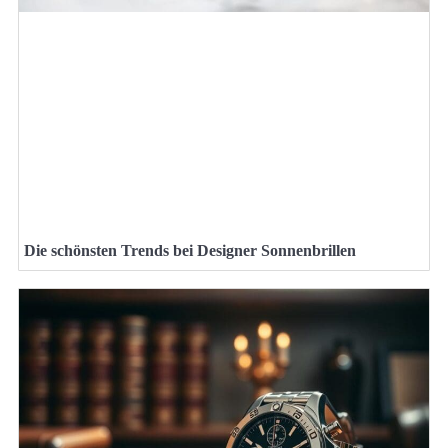
Die schönsten Trends bei Designer Sonnenbrillen