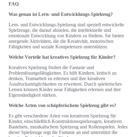
FAQ
Was genau ist Lern- und Entwicklungs-Spielzeug?
Lern- und Entwicklungs-Spielzeug sind speziell entwickelte
Spielzeuge, die darauf abzielen, die intellektuelle und
emotionale Entwicklung von Kindern zu fördern. Sie bieten
anregende Aktivitäten, die die Kreativität, motorischen
Fähigkeiten und soziale Kompetenzen unterstützen.
Welche Vorteile hat kreatives Spielzeug für Kinder?
Kreatives Spielzeug fördert die Fantasie und
Problemlösungsfähigkeiten. Es hilft Kindern, kritisch zu
denken, Teamarbeit zu erlernen und ihre kreativen
Ausdrucksmöglichkeiten zu erweitern. Durch spielerisches
Lernen können Kinder neue Fähigkeiten erlernen und ihre
Eigenständigkeit stärken.
Welche Arten von schöpferischem Spielzeug gibt es?
Es gibt verschiedene Arten von kreativem Spielzeug für
Kinder, einschließlich Konstruktionsspielzeugen, kreativen
Bastelsets, musikalischem Spielzeug und Rollenspielen. Jedes
dieser Spielzeuge regt die Fantasie an und unterstützt die