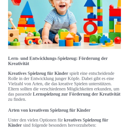
Lern- und Entwicklungs-Spielzeug: Förderung der
Kreativität
Kreatives Spielzeug für Kinder
spielt eine entscheidende
Rolle in der Entwicklung junger Köpfe. Dabei gibt es eine
Vielzahl von Arten, die das kreative Spielen unterstützen.
Eltern sollten die verschiedenen Möglichkeiten erkunden, um
das passende
Lernspielzeug zur Förderung der Kreativität
zu finden.
Arten von kreativem Spielzeug für Kinder
Unter den vielen Optionen für
kreatives Spielzeug für
Kinder
sind folgende besonders hervorzuheben: