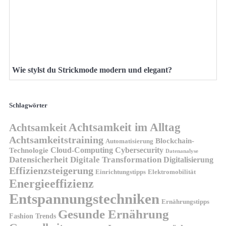
Wie stylst du Strickmode modern und elegant?
Schlagwörter
Achtsamkeit im Alltag
Achtsamkeit
Achtsamkeitstraining
Blockchain-
Automatisierung
Technologie
Cloud-Computing
Cybersecurity
Datenanalyse
Datensicherheit
Digitale Transformation
Digitalisierung
Effizienzsteigerung
Elektromobilität
Einrichtungstipps
Energieeffizienz
Entspannungstechniken
Ernährungstipps
Gesunde Ernährung
Fashion Trends