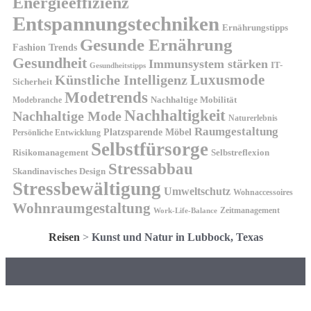
Energieeffizienz
Entspannungstechniken
Ernährungstipps
Gesunde Ernährung
Fashion Trends
Gesundheit
Immunsystem stärken
IT-
Gesundheitstipps
Künstliche Intelligenz
Luxusmode
Sicherheit
Modetrends
Nachhaltige Mobilität
Modebranche
Nachhaltigkeit
Nachhaltige Mode
Naturerlebnis
Raumgestaltung
Platzsparende Möbel
Persönliche Entwicklung
Selbstfürsorge
Risikomanagement
Selbstreflexion
Stressabbau
Skandinavisches Design
Stressbewältigung
Umweltschutz
Wohnaccessoires
Wohnraumgestaltung
Zeitmanagement
Work-Life-Balance
Reisen
>
Kunst und Natur in Lubbock, Texas