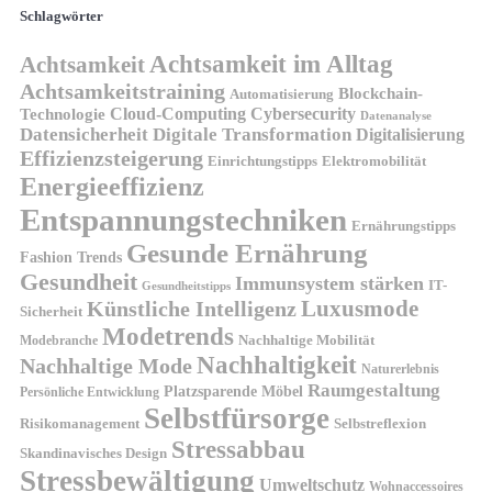
Schlagwörter
Achtsamkeit im Alltag
Achtsamkeit
Achtsamkeitstraining
Blockchain-
Automatisierung
Technologie
Cloud-Computing
Cybersecurity
Datenanalyse
Datensicherheit
Digitale Transformation
Digitalisierung
Effizienzsteigerung
Elektromobilität
Einrichtungstipps
Energieeffizienz
Entspannungstechniken
Ernährungstipps
Gesunde Ernährung
Fashion Trends
Gesundheit
Immunsystem stärken
IT-
Gesundheitstipps
Künstliche Intelligenz
Luxusmode
Sicherheit
Modetrends
Nachhaltige Mobilität
Modebranche
Nachhaltigkeit
Nachhaltige Mode
Naturerlebnis
Raumgestaltung
Platzsparende Möbel
Persönliche Entwicklung
Selbstfürsorge
Risikomanagement
Selbstreflexion
Stressabbau
Skandinavisches Design
Stressbewältigung
Umweltschutz
Wohnaccessoires